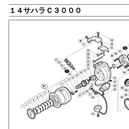
１４サハラＣ３０００