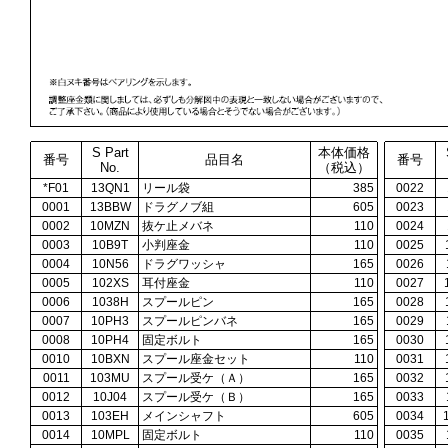
S Part
本体価格
番号
品目名
番号
No.
（税込）
*F01
13QN1
リール袋
385
0022
0001
13BBW
ドラグノブ組
605
0023
0002
10MZN
抜ケ止メバネ
110
0024
0003
10B9T
小判座金
110
0025
0004
10N56
ドラグワッシャ
165
0026
0005
102XS
耳付座金
110
0027
0006
1038H
スプールピン
165
0028
0007
10PH3
スプールピンバネ
165
0029
0008
10PH4
固定ボルト
165
0030
0010
10BXN
スプール座金セット
110
0031
0011
103MU
スプール受ケ（Ａ）
165
0032
0012
10J04
スプール受ケ（Ｂ）
165
0033
0013
103EH
メインシャフト
605
0034
0014
10MPL
固定ボルト
110
0035