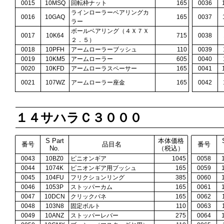
0015
10MSQ
回転枠ナット
165
0036
ラインローラーベアリングカ
0016
10GAQ
165
0037
ラー
ボールベアリング（４Ｘ７Ｘ
0017
10K64
715
0038
２．５）
0018
10PFH
アームローラーブッシュ
110
0039
0019
10KM5
アームローラー
605
0040
0020
10KFD
アームローラスペーサー
165
0041
0021
107WZ
アームローラー座金
165
0042
１４サハラＣ３０００
S Part
本体価格
番号
品目名
番号
No.
（税込）
0043
10BZ0
ピニオンギア
1045
0058
0044
1074K
ピニオンギア用ブッシュ
165
0059
0045
104FU
フリクションリング
385
0060
0046
1053P
ストッパーカム
165
0061
0047
10DCN
クリックバネ
165
0062
0048
103N8
固定ボルト
110
0063
0049
10ANZ
ストッパーレバー
275
0064