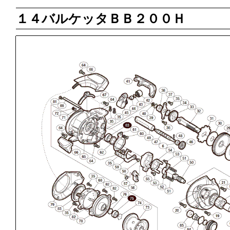
１４バルケッタＢＢ２００Ｈ