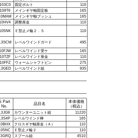
103C0
固定ボルト
110
109T6
メインギヤ軸固定板
165
10MAM
メインギヤ軸ブッシュ
165
10HV4
調整座金
110
105NK
Ｅ型止メ輪２．５
110
13SCM
レベルワインドガード
495
10FJW
レベルワインド受ケ
165
10TZF
レベルワインド座金
110
10FFZ
ウォームシャフトピン
275
13GED
レベルワインド組
935
S Part
本体価格
品目名
No.
（税込）
13JG9
カウンターユニット組
11220
13S4P
レベルワインド棒
165
10BHX
クロスギヤ軸座金（Ａ）
110
105NC
Ｅ型止メ輪２
110
13GRQ
スプール組
4510