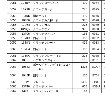
0051
104BM
クラッチヨークバネ
110
0074
0052
10P98
クラッチヨーク
275
0075
0053
103ND
固定ボルト
110
0076
0054
10F66
クラッチカム押エ板
385
0078
0055
13U58
クラッチカム
275
0079
0056
10MQN
クラッチツメ
385
0080
0057
13T06
クラッチツメバネ
165
0081
0058
10MT3
固定ボルト
110
0082
0059
13T8N
クラッチプレート
495
0083
0060
10ML4
固定ボルト
110
0084
0061
13TAA
クラッチプレート（Ｂ）
275
0085
0062
10LT5
ベアリングガイド
165
0101
ボールベアリング（８×１２×
0063
10583
1375
BCAP
３．５）
0064
10LZF
固定ボルト
110
BT01
0065
13FWL
フレーム
3410
LINE
0066
13T46
クラッチレバー
605
NOBU
0067
13T61
クラッチレバー（Ｂ）
165