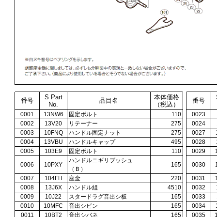
S Part
本体価格
番号
品目名
番号
No.
（税込）
0001
13NW6
固定ボルト
110
0023
0002
13V20
リテーナー
275
0024
0003
10FNQ
ハンドル固定ナット
275
0027
0004
13VBU
ハンドルキャップ
495
0028
0005
103E9
固定ボルト
110
0029
ハンドルニギリブッシュ
0006
10PXY
165
0030
（Ｂ）
0007
104FH
座金
220
0031
0008
13J6X
ハンドル組
4510
0032
0009
10J22
スタードラグ音出シ板
165
0033
0010
10MFC
音出シピン
165
0034
0011
10BT2
音出シバネ
165
0035