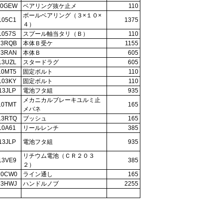
10GEW
ベアリング抜ケ止メ
110
ボールベアリング（３×１０×
105C1
1375
４）
1057S
スプール軸当タリ（Ｂ）
110
13RQB
本体Ｂ受ケ
1155
13RAN
本体Ｂ
605
13UZL
スタードラグ
605
10MT5
固定ボルト
110
103KY
固定ボルト
110
13JLP
電池フタ組
935
メカニカルブレーキユルミ止
10TMT
165
メバネ
13RTQ
ブッシュ
165
10A61
リールレンチ
385
13JLP
電池フタ組
935
リチウム電池（ＣＲ２０３
13VE9
385
２）
10CW0
ライン通し
165
13HWJ
ハンドルノブ
2255