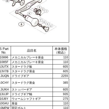
S Part
本体価格
品目名
No.
（税込）
10896
メカニカルブレーキ座金
110
1085F
メカニカルブレーキ座金
110
13UTX
スタードラグ板
605
13V7B
スタードラグ座金
605
13UQN
ドライブギア
2255
10CHY
スタードラグ座金
385
13UKH
ストッパーギア
605
13UJP
ドライブギア軸
935
10J6Y
ウォームシャフトギア
275
10G4U
座金
110
10MPW
固定ボルト
110