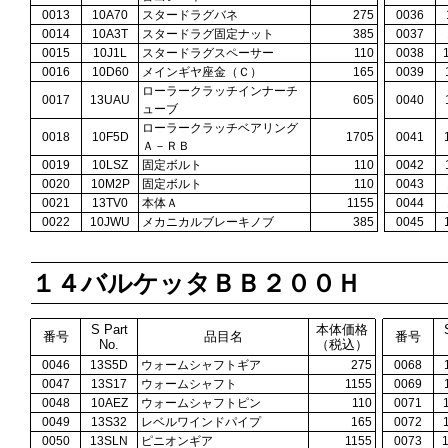
0013
10A70
スタードラグバネ
275
0036
0014
10A3T
スタードラグ固定ナット
385
0037
0015
10J1L
スタードラグスペーサー
110
0038
0016
10D60
メインギヤ座金（Ｃ）
165
0039
ローラークラッチインナーチ
0017
13UAU
605
0040
ューブ
ローラークラッチベアリング
0018
10F5D
1705
0041
Ａ－ＲＢ
0019
10LSZ
固定ボルト
110
0042
0020
10M2P
固定ボルト
110
0043
0021
13TV0
本体Ａ
1155
0044
0022
10JWU
メカニカルブレーキノブ
385
0045
１４バルケッタＢＢ２００Ｈ
S Part
本体価格
番号
品目名
番号
No.
（税込）
0046
13S5D
ウォームシャフトギア
275
0068
0047
13S17
ウォームシャフト
1155
0069
0048
10AEZ
ウォームシャフトピン
110
0071
0049
13S32
レベルワインドパイプ
165
0072
0050
13SLN
ピニオンギア
1155
0073