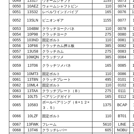
0049
13S17
ウォームシャフト
1155
0073
0050
10AEZ
ウォームシャフトピン
110
0074
0051
13S32
レベルワインドパイプ
165
0076
0052
13SLN
ピニオンギア
1155
0077
0053
104BM
クラッチヨークバネ
110
0078
0054
10P98
クラッチヨーク
275
0080
0055
103ND
固定ボルト
110
0081
0056
10F66
クラッチカム押エ板
385
0082
0057
13U58
クラッチカム
275
0083
0058
10MQN
クラッチツメ
385
0084
0059
13T06
クラッチツメバネ
165
0085
0060
10MT3
固定ボルト
110
0086
0061
13T8N
クラッチプレート
495
0101
0062
10ML4
固定ボルト
110
0102
0063
13TAA
クラッチプレート（Ｂ）
275
0111
0064
10LT5
ベアリングガイド
165
0112
ボールベアリング（８×１２×
0065
10583
1375
BCAP
３．５）
0066
10LZF
固定ボルト
110
BT01
0067
13FWK
フレーム
5610
LINE
0068
13T46
クラッチレバー
605
NOBU