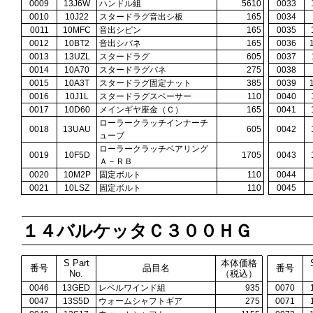
0009
13J6W
ハンドル組
5610
0033
0010
10J22
スタードラグ音出シ板
165
0034
0011
10MFC
音出シピン
165
0035
0012
10BT2
音出シバネ
165
0036
0013
13UZL
スタードラグ
605
0037
0014
10A70
スタードラグバネ
275
0038
0015
10A3T
スタードラグ固定ナット
385
0039
0016
10J1L
スタードラグスペーサー
110
0040
0017
10D60
メインギヤ座金（Ｃ）
165
0041
ローラークラッチインナーチ
0018
13UAU
605
0042
ューブ
ローラークラッチベアリング
0019
10F5D
1705
0043
Ａ－ＲＢ
0020
10M2P
固定ボルト
110
0044
0021
10LSZ
固定ボルト
110
0045
１４バルケッタＣ３００ＨＧ
S Part
本体価格
番号
品目名
番号
No.
（税込）
0046
13GED
レベルワインド組
935
0070
0047
13S5D
ウォームシャフトギア
275
0071