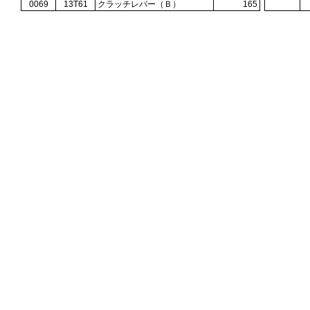
0069
13T61
クラッチレバー（Ｂ）
165