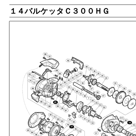
１４バルケッタＣ３００ＨＧ