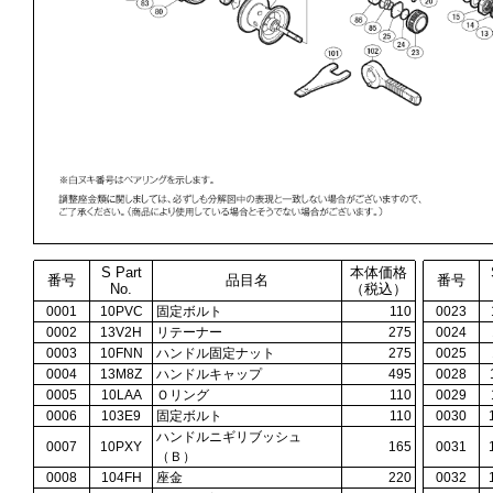
S Part
本体価格
番号
品目名
番号
No.
（税込）
0001
10PVC
固定ボルト
110
0023
0002
13V2H
リテーナー
275
0024
0003
10FNN
ハンドル固定ナット
275
0025
0004
13M8Z
ハンドルキャップ
495
0028
0005
10LAA
Ｏリング
110
0029
0006
103E9
固定ボルト
110
0030
ハンドルニギリブッシュ
0007
10PXY
165
0031
（Ｂ）
0008
104FH
座金
220
0032