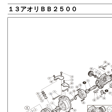
１３アオリＢＢ２５００