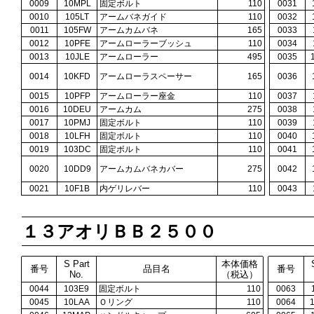
0009
10MPL
固定ボルト
110
0031
0010
105LT
アームバネガイド
110
0032
0011
105FW
アームカムバネ
165
0033
0012
10PFE
アームローラーブッシュ
110
0034
0013
10JLE
アームローラー
495
0035
0014
10KFD
アームローラスペーサー
165
0036
0015
10PFP
アームローラー座金
110
0037
0016
10DEU
アームカム
275
0038
0017
10PMJ
固定ボルト
110
0039
0018
10LFH
固定ボルト
110
0040
0019
103DC
固定ボルト
110
0041
0020
10DD9
アームカムバネカバー
275
0042
0021
10F1B
内ゲリレバー
110
0043
１３アオリＢＢ２５００
S Part
本体価格
番号
品目名
番号
No.
（税込）
0044
103E9
固定ボルト
110
0063
0045
10LAA
Ｏリング
110
0064