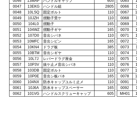
0046
13MAP
ハンドルキャップ
605
0065
0047
13EKG
ハンドル組
2805
0066
0048
10LSQ
固定ボルト
110
0067
0049
10JZH
摺動子受ケ
110
0068
0050
104L0
摺動子
165
0069
0051
104WZ
摺動子ギヤ
165
0070
0052
107D0
音出シバネ
110
0071
0053
10MFC
音出シピン
165
0072
0054
10KN4
ドラグ板
385
0073
0055
10BTM
音出シギヤ
110
0074
0056
10L7J
レバードラグ座金
110
0075
0057
10P3V
抜ケ止メ音出シバネ
110
0076
0058
103DB
固定ボルト
110
0077
0059
10P0E
音出シ板バネ
165
0078
0060
104NX
防水キャップユルミ止メ
110
0091
0061
10J6A
防水キャップスペーサー
165
0092
0062
101VG
ハンドルスクリューキャップ
605
MH01