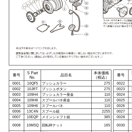
S Part
本体価格
番号
品目名
番号
No.
（税込）
0001
10QF5
プッシュカラー
275
0022
0002
10JRT
プッシュボタン
275
0023
0003
109H4
プッシュカラー座金
110
0024
0004
109H8
スプールバネ座金
110
0025
0005
109H6
スプールバネ
110
0026
0006
13C4N
スプール組
2255
0027
0007
10EQP
メインシャフト組
385
0028
0008
10MSQ
回転枠ナット
165
0030