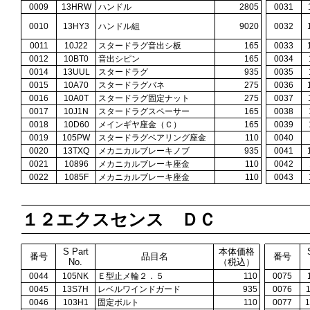
0009
13HRW
ハンドル
2805
0031
0010
13HY3
ハンドル組
9020
0032
0011
10J22
スタードラグ音出シ板
165
0033
0012
10BT0
音出シピン
165
0034
0014
13UUL
スタードラグ
935
0035
0015
10A70
スタードラグバネ
275
0036
0016
10A0T
スタードラグ固定ナット
275
0037
0017
10J1N
スタードラグスペーサー
165
0038
0018
10D60
メインギヤ座金（Ｃ）
165
0039
0019
105PW
スタードラグベアリング座金
110
0040
0020
13TXQ
メカニカルブレーキノブ
935
0041
0021
10896
メカニカルブレーキ座金
110
0042
0022
1085F
メカニカルブレーキ座金
110
0043
１２エクスセンス ＤＣ
S Part
本体価格
番号
品目名
番号
No.
（税込）
0044
105NK
Ｅ型止メ輪２．５
110
0075
0045
13S7H
レベルワインドガード
935
0076
0046
103H1
固定ボルト
110
0077