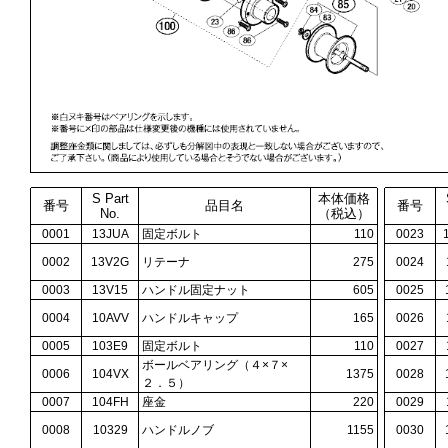
S Part
本体価格
番号
品目名
番号
No.
（税込）
0001
13JUA
固定ボルト
110
0023
0002
13V2G
リテーナ
275
0024
0003
13V15
ハンドル固定ナット
605
0025
0004
10AVV
ハンドルキャップ
165
0026
0005
103E9
固定ボルト
110
0027
ボールベアリング（４×７×
0006
104VX
1375
0028
２．５）
0007
104FH
座金
220
0029
0008
10329
ハンドルノブ
1155
0030