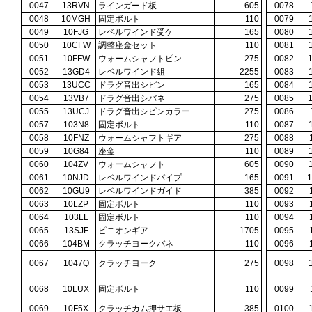
0047
13RVN
ラインガード板
605
0078
0048
10MGH
固定ボルト
110
0079
0049
10FJG
レベルワインド受ケ
165
0080
0050
10CFW
調整座金セット
110
0081
0051
10FFW
ウォームシャフトピン
275
0082
0052
13GD4
レベルワインド組
2255
0083
0053
13UCC
ドラグ音出シピン
165
0084
0054
13VB7
ドラグ音出シバネ
275
0085
0055
13UCJ
ドラグ音出シピンカラー
275
0086
0057
103N8
固定ボルト
110
0087
0058
10FNZ
ウォームシャフトギア
275
0088
0059
10G84
座金
110
0089
0060
104ZV
ウォームシャフト
605
0090
0061
10NJD
レベルワインドパイプ
165
0091
0062
10GU9
レベルワインドガイド
385
0092
0063
10LZP
固定ボルト
110
0093
0064
103LL
固定ボルト
110
0094
0065
13SJF
ピニオンギア
1705
0095
0066
104BM
クラッチヨークバネ
110
0096
0067
1047Q
クラッチヨーク
275
0098
0068
10LUX
固定ボルト
110
0099
0069
10F5X
クラッチカム押サエ板
385
0100