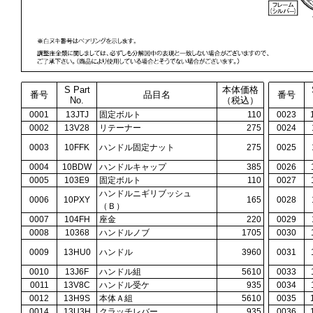
S Part
本体価格
番号
品目名
番号
No.
（税込）
0001
13JTJ
固定ボルト
110
0023
0002
13V28
リテーナー
275
0024
0003
10FFK
ハンドル固定ナット
275
0025
0004
10BDW
ハンドルキャップ
385
0026
0005
103E9
固定ボルト
110
0027
ハンドルニギリブッシュ
0006
10PXY
165
0028
（Ｂ）
0007
104FH
座金
220
0029
0008
10368
ハンドルノブ
1705
0030
0009
13HU0
ハンドル
3960
0031
0010
13J6F
ハンドル組
5610
0033
0011
13V8C
ハンドル受ケ
935
0034
0012
13H9S
本体Ａ組
5610
0035
0014
13U3H
クラッチレバー
935
0036