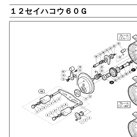
１２セイハコウ６０Ｇ