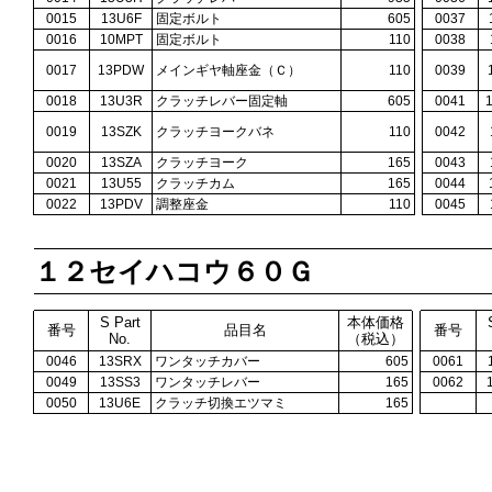
0015
13U6F
固定ボルト
605
0037
0016
10MPT
固定ボルト
110
0038
0017
13PDW
メインギヤ軸座金（Ｃ）
110
0039
0018
13U3R
クラッチレバー固定軸
605
0041
0019
13SZK
クラッチヨークバネ
110
0042
0020
13SZA
クラッチヨーク
165
0043
0021
13U55
クラッチカム
165
0044
0022
13PDV
調整座金
110
0045
１２セイハコウ６０Ｇ
S Part
本体価格
番号
品目名
番号
No.
（税込）
0046
13SRX
ワンタッチカバー
605
0061
0049
13SS3
ワンタッチレバー
165
0062
0050
13U6E
クラッチ切換エツマミ
165