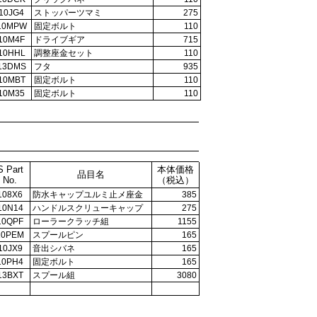
10JG4
ストッパーツマミ
275
10MPW
固定ボルト
110
10M4F
ドライブギア
715
10HHL
調整座金セット
110
13DMS
フタ
935
10MBT
固定ボルト
110
10M35
固定ボルト
110
S Part
本体価格
品目名
No.
（税込）
108X6
防水キャップユルミ止メ座金
385
10N14
ハンドルスクリューキャップ
275
10QPF
ローラークラッチ組
1155
10PEM
スプールピン
165
10JX9
音出シバネ
165
10PH4
固定ボルト
165
13BXT
スプール組
3080