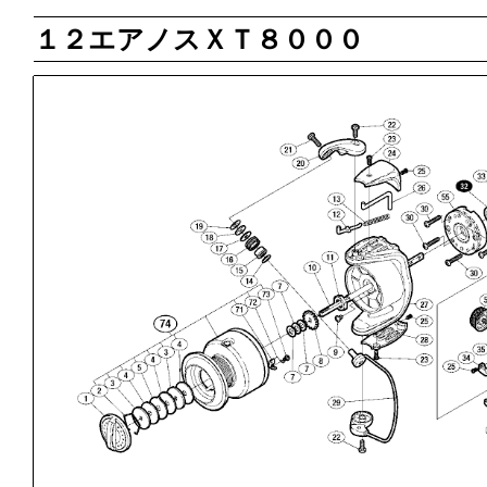
１２エアノスＸＴ８０００