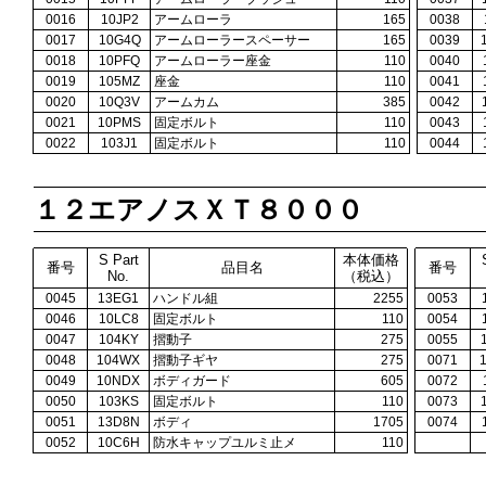
0016
10JP2
アームローラ
165
0038
0017
10G4Q
アームローラースペーサー
165
0039
0018
10PFQ
アームローラー座金
110
0040
0019
105MZ
座金
110
0041
0020
10Q3V
アームカム
385
0042
0021
10PMS
固定ボルト
110
0043
0022
103J1
固定ボルト
110
0044
１２エアノスＸＴ８０００
S Part
本体価格
番号
品目名
番号
No.
（税込）
0045
13EG1
ハンドル組
2255
0053
0046
10LC8
固定ボルト
110
0054
0047
104KY
摺動子
275
0055
0048
104WX
摺動子ギヤ
275
0071
0049
10NDX
ボディガード
605
0072
0050
103KS
固定ボルト
110
0073
0051
13D8N
ボディ
1705
0074
0052
10C6H
防水キャップユルミ止メ
110