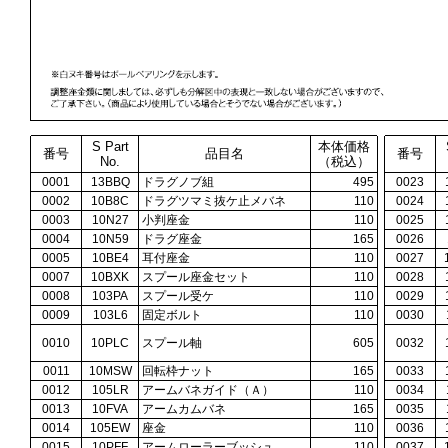
S Part
本体価格
番号
品目名
番号
No.
（税込）
0001
13BBQ
ドラグノブ組
495
0023
0002
10B8C
ドラグツマミ抜ケ止メバネ
110
0024
0003
10N27
小判座金
110
0025
0004
10N59
ドラグ座金
165
0026
0005
10BE4
耳付座金
110
0027
0007
10BXK
スプール座金セット
110
0028
0008
103PA
スプール受ケ
110
0029
0009
103L6
固定ボルト
110
0030
0010
10PLC
スプール軸
605
0032
0011
10MSW
回転枠ナット
165
0033
0012
105LR
アームバネガイド（Ａ）
110
0034
0013
10FVA
アームカムバネ
165
0035
0014
105EW
座金
110
0036
0015
10PFF
アームローラーブッシュ
110
0037