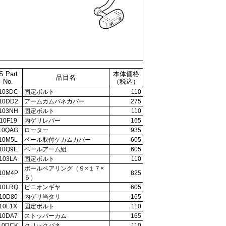
S Part
本体価格
品目名
No.
（税込）
103DC
固定ボルト
110
10DD2
アームカムバネカバー
275
103NH
固定ボルト
110
10F19
内ゲリレバー
165
10QAG
ローター
935
10M5L
ベール取付ケカムカバー
605
10Q9E
ベールアーム組
605
103LA
固定ボルト
110
ボールベアリング（９×１７×
10M4P
825
５）
10LRQ
ピニオンギヤ
605
10D80
内ゲリ当タリ
165
10L1X
固定ボルト
110
10DA7
ストッパーカム
165
10DCK
クリックバネ
110