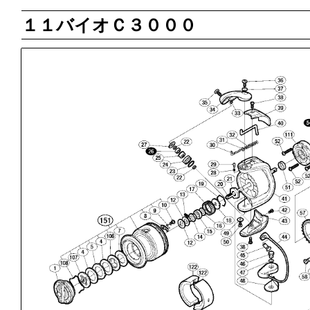
１１バイオＣ３０００