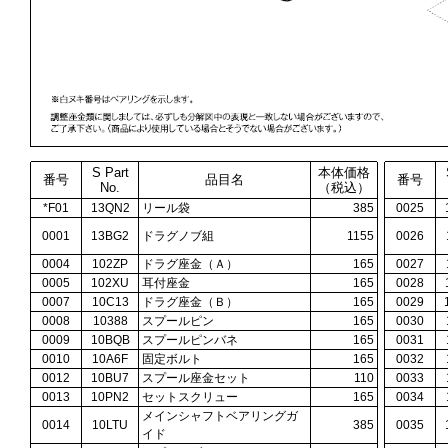
S Part
本体価格
番号
品目名
番号
No.
（税込）
*F01
13QN2
リール袋
385
0025
0001
13BG2
ドラグノブ組
1155
0026
0004
102ZP
ドラグ座金（Ａ）
165
0027
0005
102XU
耳付座金
165
0028
0007
10C13
ドラグ座金（Ｂ）
165
0029
0008
10388
スプールピン
165
0030
0009
10BQB
スプールピンバネ
165
0031
0010
10A6F
固定ボルト
165
0032
0012
10BU7
スプール座金セット
110
0033
0013
10PN2
セットスクリュー
165
0034
メインシャフトベアリングガ
0014
10LTU
385
0035
イド