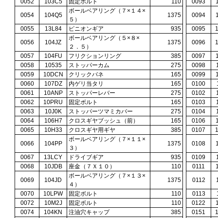
0052
103C5
固定ボルト
110
0093
ボールベアリング（７×１４×
0054
104Q5
1375
0094
５）
0055
13L84
ピニオンギア
935
0095
ボールベアリング（５×８×
0056
104JZ
1375
0096
２．５）
0057
104FU
フリクションリング
385
0097
0058
10535
ストッパーカム
275
0098
0059
10DCN
クリックバネ
165
0099
0060
107DZ
内ゲリ当タリ
165
0100
0061
10ANP
ストッパーレバー
275
0102
0062
10PRU
固定ボルト
165
0103
0063
10J0K
ストッパーツマミカバー
275
0104
0064
106H7
クロスギヤブッシュ（前）
165
0106
0065
10H33
クロスギヤ用ギヤ
385
0107
ボールベアリング（７×１１×
0066
104PP
1375
0108
３）
0067
13LCY
ドライブギア
935
0109
0068
10JDB
座金（７Ｘ１０）
110
0111
ボールベアリング（７×１３×
0069
104JD
1375
0112
４）
0070
10LPW
固定ボルト
110
0113
0072
10M2J
固定ボルト
110
0122
0074
104KN
注油穴キャップ
385
0151