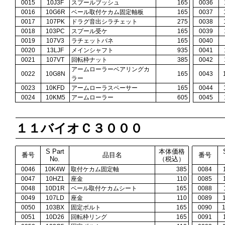
0015
10J3F
スプールブッシュ
165
0036
0016
10G6R
ベール取付ケカム固定軸板
165
0037
0017
107PK
ドラグ音出シラチェット
275
0038
0018
103PC
スプール受ケ
165
0039
0019
107V3
ラチェットバネ
165
0040
0020
13LJF
メインシャフト
935
0041
0021
107VT
回転枠ナット
385
0042
アームローラーベアリングカ
0022
10G8N
165
0043
ラー
0023
10KFD
アームローラスペーサー
165
0044
0024
10KM5
アームローラー
605
0045
１１バイオＣ３０００
S Part
本体価格
番号
品目名
番号
No.
（税込）
0046
10K4W
取付ケカム固定軸
385
0084
0047
10HZ1
座金
110
0085
0048
10D1R
ベール取付ケカムシート
165
0088
0049
107LD
座金
110
0089
0050
103BX
固定ボルト
165
0090
0051
10D26
回転枠リング
165
0091