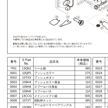
S Part
本体価格
番号
品目名
番号
No.
（税込）
*F01
13QN1
リール袋
385
0023
0001
10QF5
プッシュカラー
275
0024
0002
10TXX
プッシュボタン
165
0025
0003
109H4
プッシュカラー座金
110
0026
0004
109H8
スプールバネ座金
110
0027
0005
109H6
スプールバネ
110
0028
0007
13CCG
メインシャフト組
935
0029
0008
107VT
回転枠ナット
385
0030
アームローラーベアリングカ
0009
10G8N
165
0031