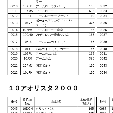
ラー
0010
10KFD
アームローラスペーサー
165
0032
0011
10KM5
アームローラー
605
0033
0012
10PFH
アームローラーブッシュ
110
0034
ボールベアリング（４×７×
0013
104VX
1375
0035
２．５）
0014
107WY
アームローラー座金
165
0036
0015
10CH0
内ゲリレバー音出シバネ
165
0037
0017
105LU
アームバネガイド（Ａ）
165
0039
0018
10TYE
バネガイド（Ａ）カラー
165
0040
0019
105FU
アームカムバネ
165
0041
0020
10JJ0
アームカム
385
0042
0021
10PMJ
固定ボルト
110
0043
0022
10LFH
固定ボルト
110
0044
１０アオリスタ２０００
S Part
本体価格
番号
品目名
番号
No.
（税込）
0045
10DCN
クリックバネ
165
0087