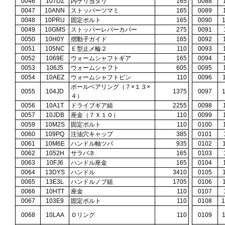
0046
107DZ
内ゲリ当タリ
165
0088
0047
10ANN
ストッパーツマミ
165
0089
0048
10PRU
固定ボルト
165
0090
0049
10GMS
ストッパーレバーカバー
275
0091
0050
10H0Y
摺動子ガイド
165
0092
0051
105NC
Ｅ型止メ輪２
110
0093
0052
1069E
ウォームシャフトギア
165
0094
0053
106J5
ウォームシャフト
605
0095
0054
10AEZ
ウォームシャフトピン
110
0096
ボールベアリング（７×１３×
0055
104JD
1375
0097
４）
0056
10A1T
ドライブギア組
2255
0098
0057
10JDB
座金（７Ｘ１０）
110
0099
0059
10M2S
固定ボルト
110
0100
0060
109PQ
注油穴キャップ
385
0101
0061
10M6E
ハンドル軸ツバ
935
0102
0062
1052H
サラバネ
165
0103
0063
10FJ6
ハンドル座金
165
0104
0064
13DYS
ハンドル
3410
0105
0065
13E3L
ハンドルノブ組
1705
0106
0066
10HTT
座金
110
0107
0067
103E9
固定ボルト
110
0108
0068
10LAA
Ｏリング
110
0109