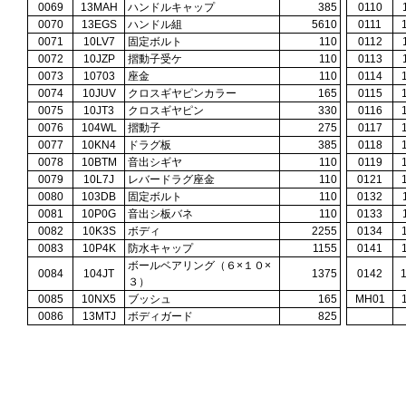
0069
13MAH
ハンドルキャップ
385
0110
0070
13EGS
ハンドル組
5610
0111
0071
10LV7
固定ボルト
110
0112
0072
10JZP
摺動子受ケ
110
0113
0073
10703
座金
110
0114
0074
10JUV
クロスギヤピンカラー
165
0115
0075
10JT3
クロスギヤピン
330
0116
0076
104WL
摺動子
275
0117
0077
10KN4
ドラグ板
385
0118
0078
10BTM
音出シギヤ
110
0119
0079
10L7J
レバードラグ座金
110
0121
0080
103DB
固定ボルト
110
0132
0081
10P0G
音出シ板バネ
110
0133
0082
10K3S
ボディ
2255
0134
0083
10P4K
防水キャップ
1155
0141
ボールベアリング（６×１０×
0084
104JT
1375
0142
３）
0085
10NX5
ブッシュ
165
MH01
0086
13MTJ
ボディガード
825