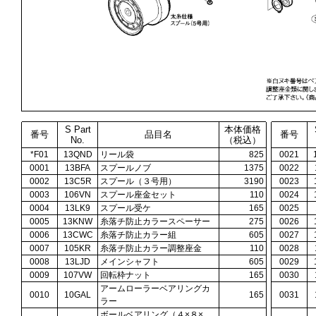
S Part
本体価格
番号
品目名
番号
No.
（税込）
*F01
13QND
リール袋
825
0021
0001
13BFA
スプールノブ
1375
0022
0002
13C5R
スプール（３号用）
3190
0023
0003
106VN
スプール座金セット
110
0024
0004
13LK9
スプール受ケ
165
0025
0005
13KNW
糸落チ防止カラースペーサー
275
0026
0006
13CWC
糸落チ防止カラー組
605
0027
0007
105KR
糸落チ防止カラー調整座金
110
0028
0008
13LJD
メインシャフト
605
0029
0009
107VW
回転枠ナット
165
0030
アームローラーベアリングカ
0010
10GAL
165
0031
ラー
ボールベアリング（４×８×