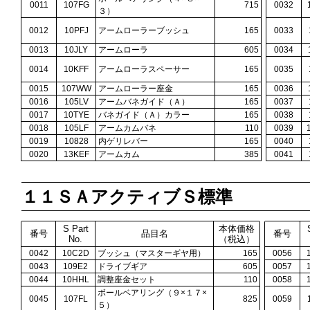
0011
107FG
715
0032
３）
0012
10PFJ
アームローラーブッシュ
165
0033
0013
10JLY
アームローラ
605
0034
0014
10KFF
アームローラスペーサー
165
0035
0015
107WW
アームローラー座金
165
0036
0016
105LV
アームバネガイド（Ａ）
165
0037
0017
10TYE
バネガイド（Ａ）カラー
165
0038
0018
105LF
アームカムバネ
110
0039
0019
10828
内ゲリレバー
165
0040
0020
13KEF
アームカム
385
0041
１１ＳＡアクティブＳ標準
S Part
本体価格
番号
品目名
番号
No.
（税込）
0042
10C2D
ブッシュ（マスターギヤ用）
165
0056
0043
109E2
ドライブギア
605
0057
0044
10HHL
調整座金セット
110
0058
ボールベアリング（９×１７×
0045
107FL
825
0059
５）