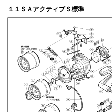
１１ＳＡアクティブＳ標準