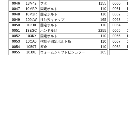
0046
13M42
フタ
1155
0060
0047
10MBP
固定ボルト
110
0061
0048
10M2R
固定ボルト
110
0062
0049
109LW
注油穴キャップ
165
0063
0050
103J0
固定ボルト
110
0064
0051
13EGC
ハンドル組
2255
0065
0052
103KX
固定ボルト
110
0066
0053
10QA0
摺動子固定ボルト板
110
0067
0054
1059T
座金
110
0068
0055
10JXL
ウォームシャフトピンカラー
165