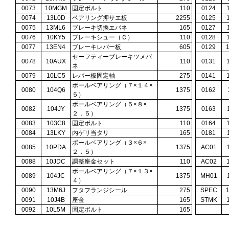
0073
10MGM
固定ボルト
110
0124
0074
13L0D
ベアリング押サエ板
2255
0125
0075
13ML6
ブレーキ切換エバネ
165
0127
0076
10KY5
ブレーキシュー（Ｃ）
110
0128
0077
13EN4
ブレーキレバー板
605
0129
セーフティーブレーキツメバ
0078
10AUX
110
0131
ネ
0079
10LC5
レバー板固定軸
275
0141
ボールベアリング（７×１４×
0080
104Q6
1375
0162
５）
ボールベアリング（５×８×
0082
104JY
1375
0163
２．５）
0083
103C8
固定ボルト
110
0164
0084
13LKY
内ゲリ当タリ
165
0181
ボールベアリング（３×６×
0085
10PDA
1375
AC01
２．５）
0088
10JDC
調整座金セット
110
AC02
ボールベアリング（７×１３×
0089
104JC
1375
MH01
４）
0090
13M6J
フタフランジシール
275
SPEC
0091
10J4B
座金
165
STMK
0092
10L5M
固定ボルト
165