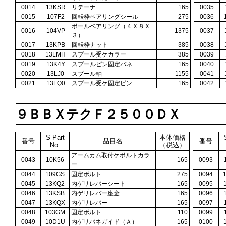
0014
13KSR
リテーナ
165
0035
0015
107F2
回転枠ベアリングシール
275
0036
ボールベアリング（４Ｘ８Ｘ
0016
104VP
1375
0037
３）
0017
13KPB
回転枠ナット
385
0038
0018
13LMH
スプール受ケカラー
385
0039
0019
13K4Y
スプールピン固定バネ
165
0040
0020
13LJ0
スプール軸
1155
0041
0021
13LQ0
スプール受ケ固定ピン
165
0042
９ＢＢＸテクＦ２５００ＤＸ
S Part
本体価格
番号
品目名
番号
No.
（税込）
アームカム取付ケボルトカラ
0043
10K56
165
0093
ー
0044
109GS
固定ボルト
275
0094
0045
13KQ2
内ゲリレバーシート
165
0095
0046
13KSB
内ゲリレバー座金
165
0096
0047
13KQX
内ゲリレバー
165
0097
0048
103GM
固定ボルト
110
0099
0049
10D1U
内ゲリバネガイド（Ａ）
165
0100