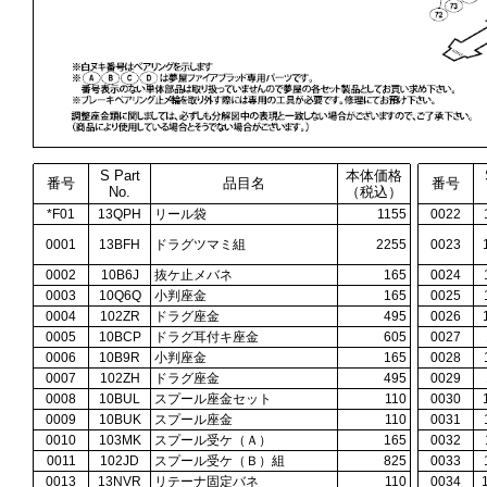
S Part
本体価格
番号
品目名
番号
No.
（税込）
*F01
13QPH
リール袋
1155
0022
0001
13BFH
ドラグツマミ組
2255
0023
0002
10B6J
抜ケ止メバネ
165
0024
0003
10Q6Q
小判座金
165
0025
0004
102ZR
ドラグ座金
495
0026
0005
10BCP
ドラグ耳付キ座金
605
0027
0006
10B9R
小判座金
165
0028
0007
102ZH
ドラグ座金
495
0029
0008
10BUL
スプール座金セット
110
0030
0009
10BUK
スプール座金
110
0031
0010
103MK
スプール受ケ（Ａ）
165
0032
0011
102JD
スプール受ケ（Ｂ）組
825
0033
0013
13NVR
リテーナ固定バネ
110
0034