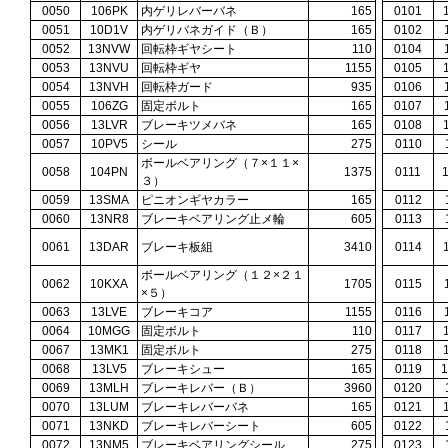
0050
106PK
内ゲリレバーバネ
165
0101
0051
10D1V
内ゲリバネガイド（Ｂ）
165
0102
0052
13NVW
回転枠ギヤシート
110
0104
0053
13NVU
回転枠ギヤ
1155
0105
0054
13NVH
回転枠ガード
935
0106
0055
106ZG
固定ボルト
165
0107
0056
13LVR
ブレーキツメバネ
165
0108
0057
10PV5
シール
275
0110
ボールベアリング（７×１１×
0058
104PN
1375
0111
３）
0059
13SMA
ピニオンギヤカラー
165
0112
0060
13NR8
ブレーキベアリング止メ輪
605
0113
0061
13DAR
ブレーキ板組
3410
0114
ボールベアリング（１２×２１
0062
10KXA
1705
0115
×５）
0063
13LVE
ブレーキコア
1155
0116
0064
10MGG
固定ボルト
110
0117
0067
13MK1
固定ボルト
275
0118
0068
13LV5
ブレーキシュー
165
0119
0069
13MLH
ブレーキレバー（Ｂ）
3960
0120
0070
13LUM
ブレーキレバーバネ
165
0121
0071
13NKD
ブレーキレバーシート
605
0122
0072
13NM5
ブレーキベアリングシール
275
0123