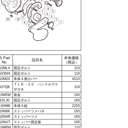
S Part
本体価格
品目名
No.
（税込）
10ML4
固定ボルト
110
103NH
固定ボルト
110
10M20
本体Ａ側カバー
4510
ＴＬＤ－２０ ハンドルウケ
107QK
110
ザガネ
10M5W
座金
165
10LJ0
固定ボルト
165
10HM8
本体Ａ組
2255
10N8K
ストッパーツメバネ
165
10N4R
ストッパーツメ
165
10NUT
ストッパー固定板
165
10MPW
固定ボルト
110