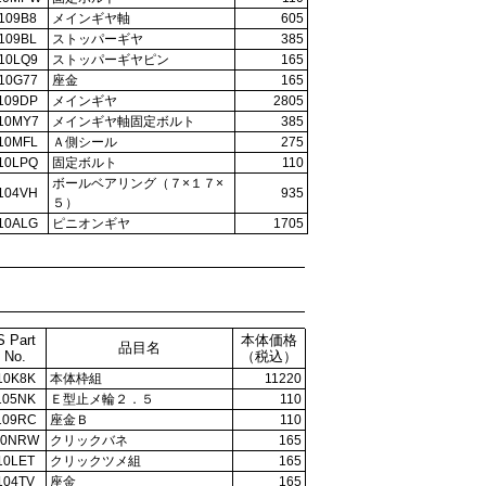
109B8
メインギヤ軸
605
109BL
ストッパーギヤ
385
10LQ9
ストッパーギヤピン
165
10G77
座金
165
109DP
メインギヤ
2805
10MY7
メインギヤ軸固定ボルト
385
10MFL
Ａ側シール
275
10LPQ
固定ボルト
110
ボールベアリング（７×１７×
104VH
935
５）
10ALG
ピニオンギヤ
1705
S Part
本体価格
品目名
No.
（税込）
10K8K
本体枠組
11220
105NK
Ｅ型止メ輪２．５
110
109RC
座金Ｂ
110
10NRW
クリックバネ
165
10LET
クリックツメ組
165
104TV
座金
165