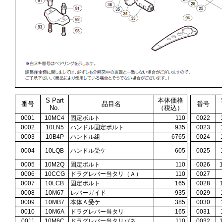
S Part
本体価格
番号
品目名
番号
No.
（税込）
0001
10MC4
固定ボルト
110
0022
0002
10LN5
ハンドル固定ボルト
935
0023
0003
10B4P
ハンドル組
6765
0024
0004
10LQB
ハンドル受ケ
605
0025
0005
10M2Q
固定ボルト
110
0026
0006
10CCG
ドラグレバー当タリ（Ａ）
110
0027
0007
10LCB
固定ボルト
165
0028
0008
10M67
レバーガイド
935
0029
0009
10MB7
本体Ａ受ケ
385
0030
0010
10M6A
ドラグレバー当タリ
165
0031
0011
10M6C
ドラグレバー当タリバネ
110
0032