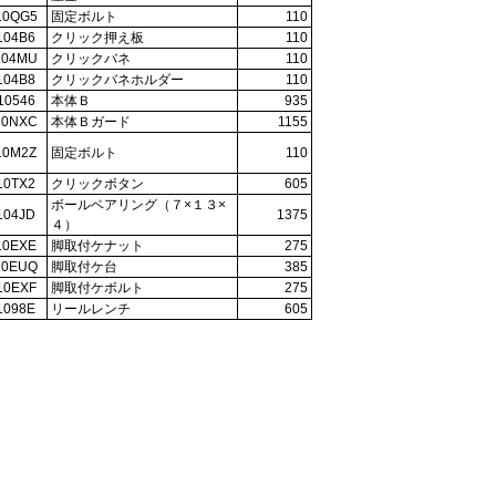
10QG5
固定ボルト
110
104B6
クリック押え板
110
104MU
クリックバネ
110
104B8
クリックバネホルダー
110
10546
本体Ｂ
935
10NXC
本体Ｂガード
1155
10M2Z
固定ボルト
110
10TX2
クリックボタン
605
ボールベアリング（７×１３×
104JD
1375
４）
10EXE
脚取付ケナット
275
10EUQ
脚取付ケ台
385
10EXF
脚取付ケボルト
275
1098E
リールレンチ
605