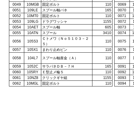
0049
10MGB
固定ボルト
110
0069
0051
109LE
スプール軸バネ
165
0070
0052
10MT0
固定ボルト
110
0071
0053
109LG
ドラグワッシャ
1155
0072
0054
10AET
スプール軸
605
0073
0055
10ATN
スプール
3410
0074
Ｃトメワ（Ｎｏ５１０３－２
0056
105S3
110
0075
５）
0057
105X1
まわり止めピン
110
0076
0058
104L7
スプール軸座金（Ａ）
110
0077
0059
1052C
サラバネＤＢ－７Ｈ
165
0091
0060
105RY
Ｅ型止メ輪５
110
0092
0061
10NZ8
クリックギヤ組
1155
0093
0062
10MGL
固定ボルト
110
0094