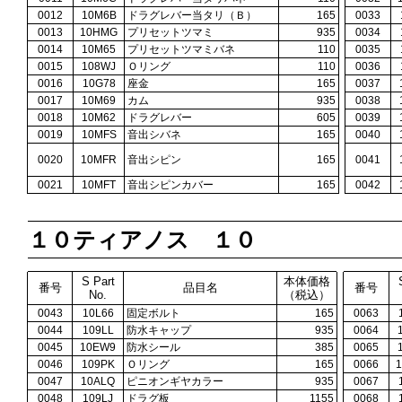
0012
10M6B
ドラグレバー当タリ（Ｂ）
165
0033
0013
10HMG
プリセットツマミ
935
0034
0014
10M65
プリセットツマミバネ
110
0035
0015
108WJ
Ｏリング
110
0036
0016
10G78
座金
165
0037
0017
10M69
カム
935
0038
0018
10M62
ドラグレバー
605
0039
0019
10MFS
音出シバネ
165
0040
0020
10MFR
音出シピン
165
0041
0021
10MFT
音出シピンカバー
165
0042
１０ティアノス １０
S Part
本体価格
番号
品目名
番号
No.
（税込）
0043
10L66
固定ボルト
165
0063
0044
109LL
防水キャップ
935
0064
0045
10EW9
防水シール
385
0065
0046
109PK
Ｏリング
165
0066
0047
10ALQ
ピニオンギヤカラー
935
0067
0048
109LJ
ドラグ板
1155
0068