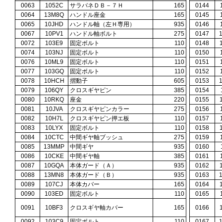
0063
1052C
サラバネＤＢ－７Ｈ
165
0144
0064
13M8Q
ハンドル座金
165
0145
0065
10JHD
ハンドル軸（左Ｈ専用）
935
0146
0067
10PV1
ハンドル軸ボルト
275
0147
0072
103E9
固定ボルト
110
0148
0074
103NJ
固定ボルト
110
0150
0076
10ML9
固定ボルト
110
0151
0077
103GQ
固定ボルト
110
0152
0078
10HCH
摺動子
605
0153
0079
106QY
クロスギヤピン
385
0154
0080
10RKQ
座金
220
0155
0081
10JVA
クロスギヤピンカラー
275
0156
0082
10H7L
クロスギヤピン押エ板
110
0157
0083
10LYX
固定ボルト
110
0158
0084
10CTC
中間ギヤ軸ブッシュ
275
0159
0085
13MMP
中間ギヤ
935
0160
0086
10CKE
中間ギヤ軸
385
0161
0087
10GQA
本体ガード（Ａ）
935
0162
0088
13MN8
本体ガード（Ｂ）
935
0163
0089
107CJ
本体カバー
165
0164
0090
103ED
固定ボルト
110
0165
0091
10BF3
クロスギヤ軸カバー
165
0166
0092
103C9
固定ボルト
110
0167