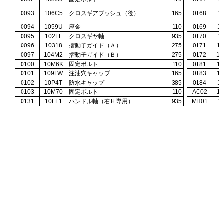
0093
106C5
クロスギアブッシュ（後）
165
0168
0094
1059U
座金
110
0169
0095
102LL
クロスギヤ軸
935
0170
0096
10318
摺動子ガイド（Ａ）
275
0171
0097
104M2
摺動子ガイド（Ｂ）
275
0172
0100
10M6K
固定ボルト
110
0181
0101
109LW
注油穴キャップ
165
0183
0102
10P4T
防水キャップ
385
0184
0103
10M70
固定ボルト
110
AC02
0131
10FF1
ハンドル軸（右Ｈ専用）
935
MH01