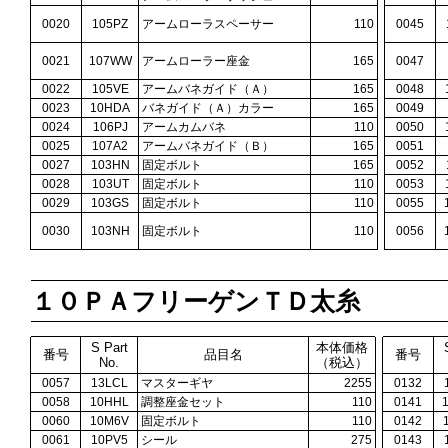
0020
105PZ
アームローラスペーサー
110
0045
0021
107WW
アームローラー座金
165
0047
0022
105VE
アームバネガイド（Ａ）
165
0048
0023
10HDA
バネガイド（Ａ）カラー
165
0049
0024
106PJ
アームカムバネ
110
0050
0025
107A2
アームバネガイド（Ｂ）
165
0051
0027
103HN
固定ボルト
165
0052
0028
103UT
固定ボルト
110
0053
0029
103GS
固定ボルト
110
0055
0030
103NH
固定ボルト
110
0056
１０ＰＡフリーゲンＴＤ太糸
S Part
本体価格
番号
品目名
番号
No.
（税込）
0057
13LCL
マスターギヤ
2255
0132
0058
10HHL
調整座金セット
110
0141
0060
10M6V
固定ボルト
110
0142
0061
10PV5
シール
275
0143