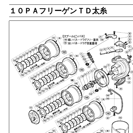
１０ＰＡフリーゲンＴＤ太糸