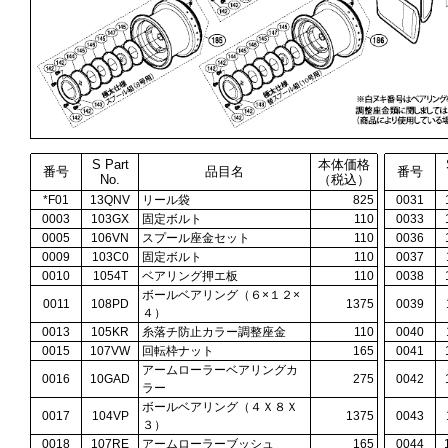
S Part
本体価格
番号
品目名
番号
No.
（税込）
*F01
13QNV
リール袋
825
0031
0003
103GX
固定ボルト
110
0033
0005
106VN
スプール座金セット
110
0036
0009
103C0
固定ボルト
110
0037
0010
1054T
ベアリング押エ板
110
0038
ボールベアリング（６×１２×
0011
108PD
1375
0039
４）
0013
105KR
糸落チ防止カラー調整座金
110
0040
0015
107VW
回転枠ナット
165
0041
アームローラーベアリングカ
0016
10GAD
275
0042
ラー
ボールベアリング（４Ｘ８Ｘ
0017
104VP
1375
0043
３）
0018
107RE
アームローラーブッシュ
165
0044