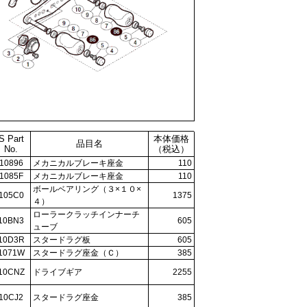
S Part
本体価格
品目名
No.
（税込）
10896
メカニカルブレーキ座金
110
1085F
メカニカルブレーキ座金
110
ボールベアリング（３×１０×
105C0
1375
４）
ローラークラッチインナーチ
10BN3
605
ューブ
10D3R
スタードラグ板
605
1071W
スタードラグ座金（Ｃ）
385
10CNZ
ドライブギア
2255
10CJ2
スタードラグ座金
385