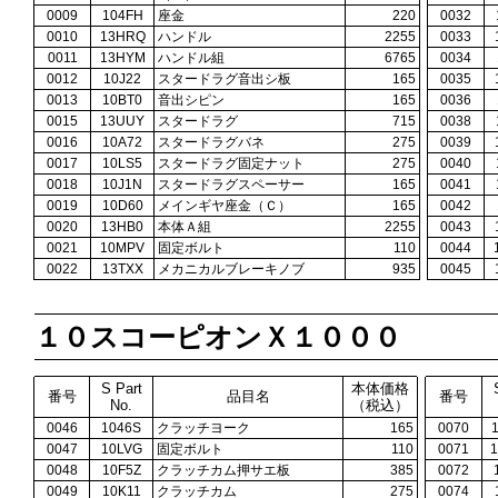
0009
104FH
座金
220
0032
0010
13HRQ
ハンドル
2255
0033
0011
13HYM
ハンドル組
6765
0034
0012
10J22
スタードラグ音出シ板
165
0035
0013
10BT0
音出シピン
165
0036
0015
13UUY
スタードラグ
715
0038
0016
10A72
スタードラグバネ
275
0039
0017
10LS5
スタードラグ固定ナット
275
0040
0018
10J1N
スタードラグスペーサー
165
0041
0019
10D60
メインギヤ座金（Ｃ）
165
0042
0020
13HB0
本体Ａ組
2255
0043
0021
10MPV
固定ボルト
110
0044
0022
13TXX
メカニカルブレーキノブ
935
0045
１０スコーピオンＸ１０００
S Part
本体価格
番号
品目名
番号
No.
（税込）
0046
1046S
クラッチヨーク
165
0070
0047
10LVG
固定ボルト
110
0071
0048
10F5Z
クラッチカム押サエ板
385
0072
0049
10K11
クラッチカム
275
0074