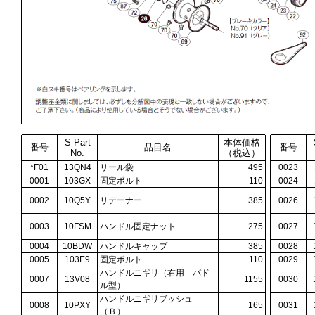
S Part
本体価格
番号
品目名
番号
No.
（税込）
*F01
13QN4
リール袋
495
0023
0001
103GX
固定ボルト
110
0024
0002
10Q5Y
リテーナー
385
0026
0003
10FSM
ハンドル固定ナット
275
0027
0004
10BDW
ハンドルキャップ
385
0028
0005
103E9
固定ボルト
110
0029
ハンドルニギリ（右用 パド
0007
13V08
1155
0030
ル型）
ハンドルニギリブッシュ
0008
10PXY
165
0031
（Ｂ）