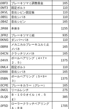
108F3
ブレーキツマミ調整座金
165
10MT3
固定ボルト
110
10KVL
音出シピン固定板
110
10B51
音出シバネ
110
10B4Z
音出シピン
165
13R68
本体Ｂ
1155
13FR2
ブレーキツマミ組
935
10KNG
ダンパーバネ
110
メカニカルブレーキユルミ止
10BR8
165
メバネ
104CN
クラッチツメバネ
165
ボールベアリング（４×７×
104VX
1375
２．５）
10ML4
固定ボルト
110
10988
音出シバネ
165
ボールベアリング（５×９×
105BN
1375
３）
10CPE
ブレーキカラー（グレー）
165
10MJ1
リールレンチ
275
Ｂ－１００オイル（４．５
10LQ0
385
ｇ）
ローラークラッチベアリング
10F5D
1705
Ａ－ＲＢ