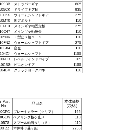
109BB
ストッパーギヤ
605
105CK
ドライブギア軸
935
10J6X
ウォームシャフトギア
275
10MT0
固定ボルト
110
109T0
メインギヤ軸固定板
275
10C47
メインギヤ軸座金
110
105NK
Ｅ型止メ輪２．５
110
10FNZ
ウォームシャフトギア
275
10G84
座金
110
104ZJ
ウォームシャフト
1155
10NJD
レベルワインドパイプ
165
10CSG
ピニオンギア
1155
104BM
クラッチヨークバネ
110
S Part
本体価格
品目名
No.
（税込）
10CPC
ブレーキカラー（クリア）
165
10GEW
ベアリング抜ケ止メ
110
1057S
スプール軸当タリ（Ｂ）
110
10FZZ
本体枠Ｂ受ケ組
2255