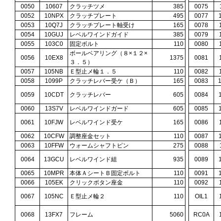
0050
10607
クラッチツメ
385
0075
0052
10NPX
クラッチプレート
495
0077
0053
10Q7J
クラッチプレート軸受け
165
0078
0054
10GUJ
レベルワインドガイド
385
0079
0055
103C0
固定ボルト
110
0080
ボールベアリング（８×１２×
0056
10EX8
1375
0081
３．５）
0057
105NB
Ｅ型止メ輪１．５
110
0082
0058
1099P
クラッチレバー受ケ（Ｂ）
165
0083
0059
10CDT
クラッチレバー
605
0084
0060
13S7V
レベルワインドガード
605
0085
0061
10FJW
レベルワインド受ケ
165
0086
0062
10CFW
調整座金セット
110
0087
0063
10FFW
ウォームシャフトピン
275
0088
0064
13GCU
レベルワインド組
935
0089
0065
10MPR
本体ＡシートＢ固定ボルト
110
0091
0066
105EK
クリックボタン座金
110
0092
0067
105NC
Ｅ型止メ輪２
110
OIL1
0068
13FX7
フレーム
5060
RC0A