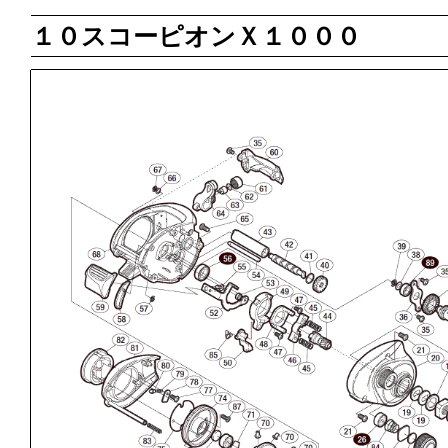
１０スコーピオンＸ１０００