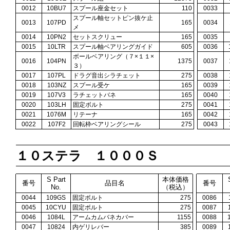
0012
10BU7
スプール座金セット
110
0033
スプール軸セットピン抜ケ止
0013
107PD
165
0034
メ
0014
10PN2
セットスクリュー
165
0035
0015
10LTR
スプール軸ベアリングガイド
605
0036
ボールベアリング（７×１１×
0016
104PN
1375
0037
３）
0017
107PL
ドラグ音出シラチェット
275
0038
0018
103NZ
スプール受ケ
165
0039
0019
107V3
ラチェットバネ
165
0040
0020
103LH
固定ボルト
275
0041
0021
1076M
リテーナ
165
0042
0022
107F2
回転枠ベアリングシール
275
0043
１０ステラ １０００Ｓ
S Part
本体価格
番号
品目名
番号
No.
（税込）
0044
109GS
固定ボルト
275
0086
0045
10CYU
固定ボルト
275
0087
0046
1084L
アームカムバネカバー
1155
0088
0047
10824
内ゲリレバー
385
0089