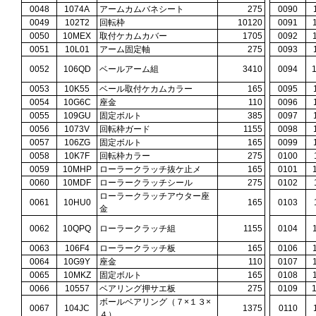
0048
1074A
アームカムバネシート
275
0090
0049
102T2
回転枠
10120
0091
0050
10MEX
取付ケカムカバー
1705
0092
0051
10L01
アーム固定軸
275
0093
0052
106QD
ベールアーム組
3410
0094
0053
10K55
ベール取付ケカムカラー
165
0095
0054
10G6C
座金
110
0096
0055
109GU
固定ボルト
385
0097
0056
1073V
回転枠ガード
1155
0098
0057
106ZG
固定ボルト
165
0099
0058
10K7F
回転枠カラー
275
0100
0059
10MHP
ローラークラッチ抜ケ止メ
165
0101
0060
10MDF
ローラークラッチシール
275
0102
ローラークラッチアウター座
0061
10HU0
165
0103
金
0062
10QPQ
ローラークラッチ組
1155
0104
0063
106F4
ローラークラッチ板
165
0106
0064
10G9Y
座金
110
0107
0065
10MKZ
固定ボルト
165
0108
0066
10557
ベアリング押サエ板
275
0109
ボールベアリング（７×１３×
0067
104JC
1375
0110
４）