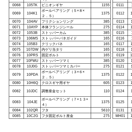
0068
105TK
ピニオンギヤ
1155
0111
ボールベアリング（５×８×
0069
104K1
1375
0112
２．５）
0070
104AV
フリクションリング
385
0113
0071
10AYP
本体フランジシール
275
0114
0072
1053B
ストッパーカム
385
0115
0073
106MS
ストッパーバネガイド
165
0116
0074
105B3
クリックバネ
165
0117
0075
107DW
内ゲリ当タリ
165
0118
0076
10PRS
固定ボルト
165
0119
0077
10FWU
ストッパーツマミ
385
0120
0078
10J0G
ストッパーツマミカバー
275
0121
ボールベアリング（３×６×
0079
10PDA
1375
0122
２．５）
0080
10H6Q
クロスギヤ用ギヤ
605
0123
0082
10JDC
調整座金セット
110
0124
ボールベアリング（７×１３×
0083
104JE
1375
0125
４）
0084
102QR
フタ
5610
0131
0085
10C2G
フタ固定ボルト座金
275
MH01