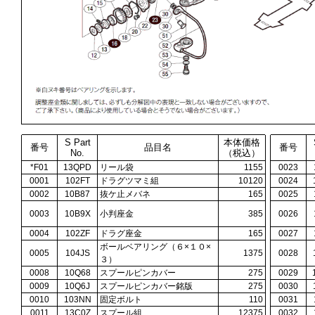
S Part
本体価格
番号
品目名
番号
No.
（税込）
*F01
13QPD
リール袋
1155
0023
0001
102FT
ドラグツマミ組
10120
0024
0002
10B87
抜ケ止メバネ
165
0025
0003
10B9X
小判座金
385
0026
0004
102ZF
ドラグ座金
165
0027
ボールベアリング（６×１０×
0005
104JS
1375
0028
３）
0008
10Q68
スプールピンカバー
275
0029
0009
10Q6J
スプールピンカバー銘版
275
0030
0010
103NN
固定ボルト
110
0031
0011
13C0Z
スプール組
12375
0032