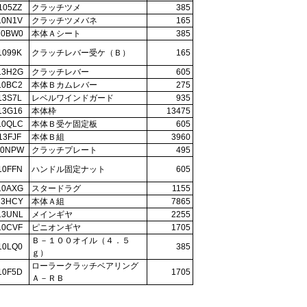
105ZZ
クラッチツメ
385
10N1V
クラッチツメバネ
165
10BW0
本体Ａシート
385
1099K
クラッチレバー受ケ（Ｂ）
165
13H2G
クラッチレバー
605
10BC2
本体Ｂカムレバー
275
13S7L
レベルワインドガード
935
13G16
本体枠
13475
10QLC
本体Ｂ受ケ固定板
605
13FJF
本体Ｂ組
3960
10NPW
クラッチプレート
495
10FFN
ハンドル固定ナット
605
10AXG
スタードラグ
1155
13HCY
本体Ａ組
7865
13UNL
メインギヤ
2255
10CVF
ピニオンギヤ
1705
Ｂ－１００オイル（４．５
10LQ0
385
ｇ）
ローラークラッチベアリング
10F5D
1705
Ａ－ＲＢ