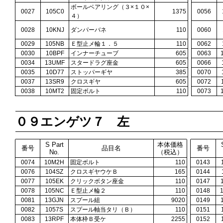
ボールベアリング（３×１０×
0027
105C0
1375
0056
４）
0028
10KNJ
ダンパーバネ
110
0060
0029
105NB
Ｅ型止メ輪１．５
110
0062
0030
10BPF
インナーチューブ
605
0063
0034
13UMF
スタードラグ座金
605
0066
0035
10D77
ストッパーギヤ
385
0070
0037
13SR9
クロスギヤ
605
0072
0038
10MT2
固定ボルト
110
0073
０９エンゲツ７ 左
S Part
本体価格
番号
品目名
番号
No.
（税込）
0074
10M2H
固定ボルト
110
0143
0076
104SZ
クロスギヤウケＢ
165
0144
0077
105EK
クリックボタン座金
110
0147
0078
105NC
Ｅ型止メ輪２
110
0148
0081
13GJN
スプール組
9020
0149
0082
1057S
スプール軸当タリ（Ｂ）
110
0151
0083
13RPF
本体枠Ｂ受ケ
2255
0152