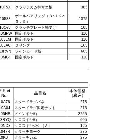
10F5X
クラッチカム押サエ板
385
ボールベアリング（８×１２×
10583
1375
３．５）
10Q7J
クラッチプレート軸受け
165
10MPW
固定ボルト
110
103LM
固定ボルト
110
10LAC
Ｏリング
165
13RVN
ラインガード板
605
10MGH
固定ボルト
110
S Part
本体価格
品目名
No.
（税込）
10A76
スタードラグバネ
275
10A0J
スタードラグ固定ナット
275
105HB
メインギヤ軸
2255
13RYQ
クロスギヤ軸
605
10ND3
クロスギヤ受ケ（Ａ）
165
1047R
クラッチヨーク
275
10K0T
クラッチカム
275