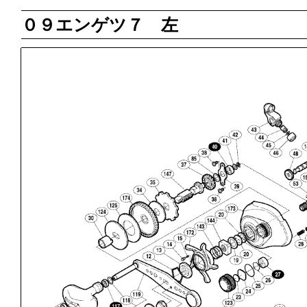
０９エンゲツ７ 左