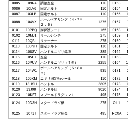
0085
109R4
調整座金
110
0153
0086
10LV6
固定ボルト
110
0154
0087
103LB
固定ボルト
110
0156
ボールベアリング（４×７×
0088
104VX
1375
0157
２．５）
0101
10PBQ
脚保護シート
165
0158
0102
10MJ1
リールレンチ
275
0159
0111
10QBL
リテーナー
275
0160
0113
103NH
固定ボルト
110
0161
0114
108SV
ハンドルニギリ銘版
385
0162
0115
105ET
座金
110
0163
0116
10PUV
ハンドルニギリ（Ｔ型）
2255
0164
ボールベアリング（５×８×
0117
104W1
935
0171
２）
0118
105KM
ニギリ固定軸シール
110
0172
0119
13HSH
ハンドル
2805
0173
0120
13J08
ハンドル組
9020
0174
0123
10KFT
スプールドラグツマミ
495
0175
0124
10D3N
スタードラグ板
275
OIL1
0125
1071T
スタードラグ座金
495
RC0A