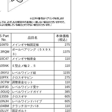
S Part
本体価格
品目名
No.
（税込）
109T0
メインギヤ軸固定板
275
ボールベアリング（５Ｘ９Ｘ
13RQM
1375
３）
10C47
メインギヤ軸座金
110
105NK
Ｅ型止メ輪２．５
110
10NYU
レベルワインド組
1155
10FFX
クロスギヤピン
275
10CFW
調整座金セット
110
10FJG
レベルワインド受ケ
165
10GUQ
レベルワインドガイド
385
13S59
クロスギヤ
605
10NJH
レベルワインドパイプ
605
104BM
クラッチヨークバネ
110
10LUY
固定ボルト
110