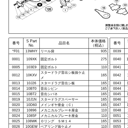
S Part
本体価格
番号
品目名
番号
No.
（税込）
*F01
13WHY
リール袋
935
0039
0001
109XK
固定ボルト
275
0040
0005
103E9
固定ボルト
110
0041
スタードラグ音出シ板抜ケ止
0012
10KXV
165
0042
メ
0013
10J26
スタードラグ音出シ板
165
0043
0014
10BT0
音出シピン
165
0044
0015
10BT2
音出シバネ
165
0045
0019
10J1N
スタードラグスペーサー
165
0046
0020
10D60
メインギヤ座金（Ｃ）
165
0047
0023
10896
メカニカルブレーキ座金
110
0048
0024
1085F
メカニカルブレーキ座金
110
0051
0025
108WK
Ｏリング ＳＭ１４
165
0053
0026
10GEW
ベアリング抜ケ止メ
110
0055