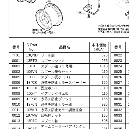
S Part
本体価格
番号
品目名
番号
No.
（税込）
*F01
13QND
リール袋
825
0022
0001
13ETG
スプールツマミ
935
0023
0002
13F0T
スプール組（３号用）
4510
0024
0003
106VN
スプール座金セット
110
0025
0005
10J00
スプール受ケ（Ｂ）
165
0026
0006
13P2K
糸落チ防止カラースペーサー
165
0027
0007
103C0
固定ボルト
110
0028
0008
1054T
ベアリング押エ板
110
0029
0009
13P3P
糸落チ防止ブッシュ
165
0030
0010
13F6N
糸落チ防止カラー組
935
0031
0011
105KR
糸落チ防止カラー調整座金
110
0032
0012
107VW
回転枠ナット
165
0033
0013
13P7C
スプール軸
605
0034
アームローラーベアリングカ