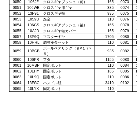
0050
106JF
クロスギヤブッシュ（前）
165
0073
0051
106WB
クロスギヤ用ギヤ
385
0074
0052
13P91
クロスギヤ軸
935
0075
0053
1059U
座金
110
0076
0054
106GS
クロスギアブッシュ（後）
165
0078
0055
10AJD
クロスギヤ軸カバー
165
0079
0057
13P6Q
マスターギヤ
1705
0080
0058
10HHL
調整座金セット
110
0081
ボールベアリング（９×１７×
0059
10BGB
935
0082
５）
0060
106PR
フタ
1155
0083
0061
10MBP
固定ボルト
110
0084
0062
10LHY
固定ボルト
165
0085
0063
10L9Q
固定ボルト
110
0086
0064
13FGC
ハンドル組
3410
0102
0065
10LYX
固定ボルト
110