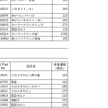
1072Y
内ゲリレバー座金
110
10D1Y
バネガイド（Ａ）
165
106P6
内ゲリレバーバネ
110
10D22
内ゲリバネガイド（Ｂ）
165
106HS
ローラークラッチリング
275
103LA
固定ボルト
110
10QL4
ローラークラッチ組
1705
106MU
前ツバベアリング座金
165
S Part
本体価格
品目名
No.
（税込）
10H7L
クロスギヤピン押エ板
110
10703
座金
110
10JUY
クロスギヤピンカラー
165
106V1
クロスギヤピン
275
10ML9
固定ボルト
110
104W8
摺動子
275
103KS
固定ボルト
110