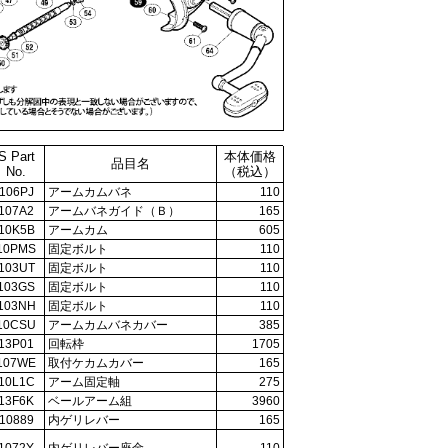
S Part
本体価格
品目名
No.
（税込）
106PJ
アームカムバネ
110
107A2
アームバネガイド（Ｂ）
165
10K5B
アームカム
605
10PMS
固定ボルト
110
103UT
固定ボルト
110
103GS
固定ボルト
110
103NH
固定ボルト
110
10CSU
アームカムバネカバー
385
13P01
回転枠
1705
107WE
取付ケカムカバー
165
10L1C
アーム固定軸
275
13F6K
ベールアーム組
3960
10889
内ゲリレバー
165