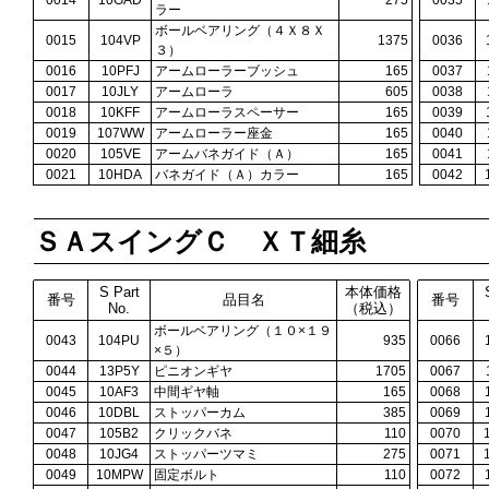
0014
10GAD
275
0035
ラー
ボールベアリング（４Ｘ８Ｘ
0015
104VP
1375
0036
３）
0016
10PFJ
アームローラーブッシュ
165
0037
0017
10JLY
アームローラ
605
0038
0018
10KFF
アームローラスペーサー
165
0039
0019
107WW
アームローラー座金
165
0040
0020
105VE
アームバネガイド（Ａ）
165
0041
0021
10HDA
バネガイド（Ａ）カラー
165
0042
ＳＡスイングＣ ＸＴ細糸
S Part
本体価格
番号
品目名
番号
No.
（税込）
ボールベアリング（１０×１９
0043
104PU
935
0066
×５）
0044
13P5Y
ピニオンギヤ
1705
0067
0045
10AF3
中間ギヤ軸
165
0068
0046
10DBL
ストッパーカム
385
0069
0047
105B2
クリックバネ
110
0070
0048
10JG4
ストッパーツマミ
275
0071
0049
10MPW
固定ボルト
110
0072