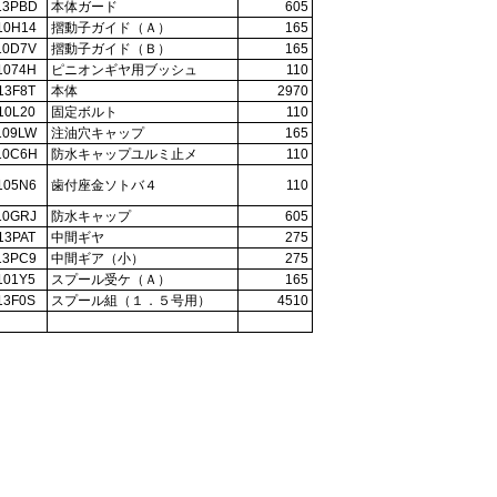
13PBD
本体ガード
605
10H14
摺動子ガイド（Ａ）
165
10D7V
摺動子ガイド（Ｂ）
165
1074H
ピニオンギヤ用ブッシュ
110
13F8T
本体
2970
10L20
固定ボルト
110
109LW
注油穴キャップ
165
10C6H
防水キャップユルミ止メ
110
105N6
歯付座金ソトバ４
110
10GRJ
防水キャップ
605
13PAT
中間ギヤ
275
13PC9
中間ギア（小）
275
101Y5
スプール受ケ（Ａ）
165
13F0S
スプール組（１．５号用）
4510