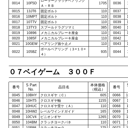
ローラークラッチベアリング
0014
10F5D
1705
0036
Ａ－ＲＢ
0015
13JT6
固定ボルト
110
0037
0016
10MPT
固定ボルト
110
0038
0017
10TTV
固定ボルト
110
0039
0018
13TY3
スプールドラグツマミ
385
0040
0019
10896
メカニカルブレーキ座金
110
0041
0020
1085F
メカニカルブレーキ座金
110
0042
0021
10GEW
ベアリング抜ケ止メ
110
0043
ボールベアリング（３×１０×
0022
105BZ
935
0044
４）
０７ベイゲーム ３００Ｆ
S Part
本体価格
番号
品目名
番号
No.
（税込）
0045
10BHY
クロスギヤ（Ｃ）
605
0066
0046
10HT5
クロスギヤ軸
1155
0067
0047
10HUC
クロスギヤ受ケ（Ａ）
110
0068
0048
10HW2
レベルワインドガイド
165
0069
0049
10CV4
ピニオンギヤ
1265
0070
0050
104BM
クラッチヨークバネ
110
0071
0051
10P98
クラッチヨーク
275
0072