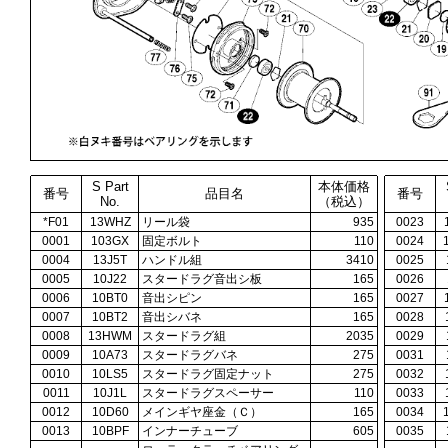
S Part
本体価格
番号
品目名
番号
No.
（税込）
*F01
13WHZ
リール袋
935
0023
0001
103GX
固定ボルト
110
0024
0004
13J5T
ハンドル組
3410
0025
0005
10J22
スタードラグ音出シ板
165
0026
0006
10BT0
音出シピン
165
0027
0007
10BT2
音出シバネ
165
0028
0008
13HWM
スタードラグ組
2035
0029
0009
10A73
スタードラグバネ
275
0031
0010
10LS5
スタードラグ固定ナット
275
0032
0011
10J1L
スタードラグスペーサー
110
0033
0012
10D60
メインギヤ座金（Ｃ）
165
0034
0013
10BPF
インナーチューブ
605
0035