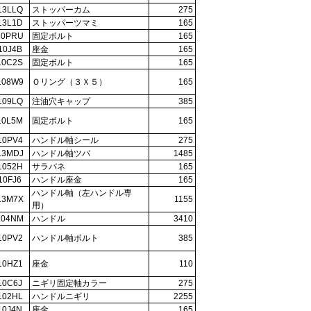
13LLQ
ストッパーカム
275
13L1D
ストッパーツマミ
165
10PRU
固定ボルト
165
10J4B
座金
165
10C2S
固定ボルト
165
108W9
Ｏリング（３Ｘ５）
165
109LQ
注油穴キャップ
385
10L5M
固定ボルト
165
10PV4
ハンドル軸シール
275
13MDJ
ハンドル軸ツバ
1485
1052H
サラバネ
165
10FJ6
ハンドル座金
165
ハンドル軸（左ハンドル専
13M7X
1155
用）
104NM
ハンドル
3410
10PV2
ハンドル軸ボルト
385
10HZ1
座金
110
10C6J
ニギリ固定軸カラー
275
102HL
ハンドルニギリ
2255
10J4N
座金
165