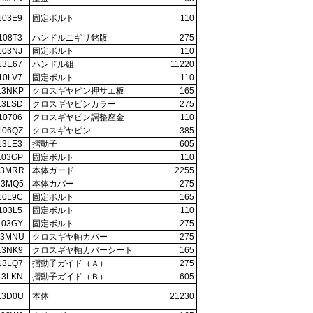
103E9
固定ボルト
110
108T3
ハンドルニギリ銘版
275
103NJ
固定ボルト
110
13E67
ハンドル組
11220
10LV7
固定ボルト
110
13NKP
クロスギヤピン押サエ板
165
13LSD
クロスギヤピンカラー
275
10706
クロスギヤピン調整座金
110
106QZ
クロスギヤピン
385
13LE3
摺動子
605
103GP
固定ボルト
110
13MRR
本体ガード
2255
13MQ5
本体カバー
275
10L9C
固定ボルト
165
103L5
固定ボルト
110
103GY
固定ボルト
275
13MNU
クロスギヤ軸カバー
275
13NK9
クロスギヤ軸カバーシート
165
13LQ7
摺動子ガイド（Ａ）
275
13LKN
摺動子ガイド（Ｂ）
605
13D0U
本体
21230