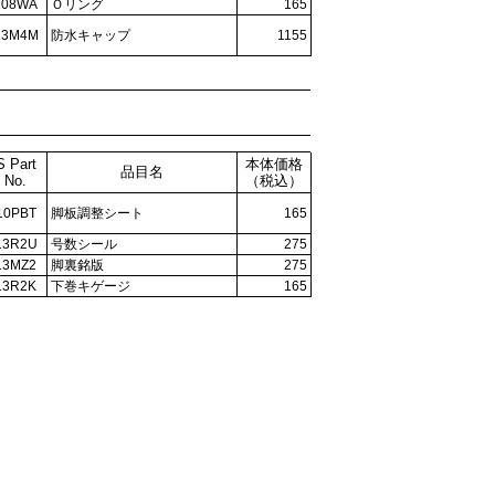
108WA
Ｏリング
165
13M4M
防水キャップ
1155
S Part
本体価格
品目名
No.
（税込）
10PBT
脚板調整シート
165
13R2U
号数シール
275
13MZ2
脚裏銘版
275
13R2K
下巻キゲージ
165