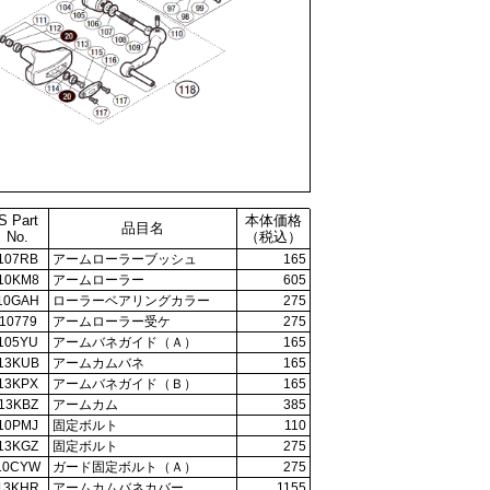
S Part
本体価格
品目名
No.
（税込）
107RB
アームローラーブッシュ
165
10KM8
アームローラー
605
10GAH
ローラーベアリングカラー
275
10779
アームローラー受ケ
275
105YU
アームバネガイド（Ａ）
165
13KUB
アームカムバネ
165
13KPX
アームバネガイド（Ｂ）
165
13KBZ
アームカム
385
10PMJ
固定ボルト
110
13KGZ
固定ボルト
275
10CYW
ガード固定ボルト（Ａ）
275
13KHR
アームカムバネカバー
1155