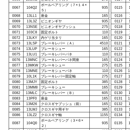
ボールベアリング（７×１４×
0067
104Q2
935
0115
５）
0068
13LL1
座金
165
0116
0069
13L3Z
ピニオンギヤ
935
0117
0070
13NSE
ピニオンギヤブッシュ
275
0118
0071
103C8
固定ボルト
110
0119
0072
13LKY
内ゲリ当タリ
165
0120
0073
13LSP
ブレーキレバー（Ａ）
4510
0121
0074
13LUP
ブレーキシュー
165
0122
0075
13LU1
ブレーキレバーバネ
110
0123
0076
13MNC
ブレーキレバーバネ間座
165
0124
0077
13MKW
ブレーキシュー
275
0125
0078
13MNE
ブレーキシューバネ
110
0126
0079
10L1K
ブレーキレバー固定軸
275
0127
0080
13MJY
固定ボルト
385
0128
0081
13MM8
ブレーキシュー
165
0129
0082
13MLC
ブレーキレバー（Ｂ）
605
0130
0083
13PF0
座金
165
0131
0084
13M26
クロスギヤブッシュ（前）
165
0132
0085
13LWJ
クロスギヤ用ギヤ
385
0133
0086
13LZ2
クロスギヤ軸
1155
0134
ボールベアリング（３×６×
0087
104Q0
935
0135
２）