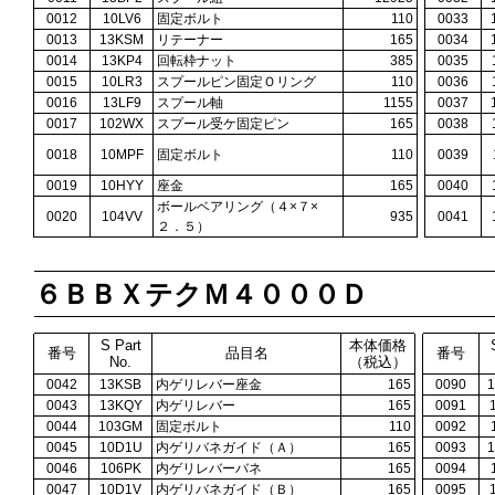
0012
10LV6
固定ボルト
110
0033
0013
13KSM
リテーナー
165
0034
0014
13KP4
回転枠ナット
385
0035
0015
10LR3
スプールピン固定Ｏリング
110
0036
0016
13LF9
スプール軸
1155
0037
0017
102WX
スプール受ケ固定ピン
165
0038
0018
10MPF
固定ボルト
110
0039
0019
10HYY
座金
165
0040
ボールベアリング（４×７×
0020
104VV
935
0041
２．５）
６ＢＢＸテクＭ４０００Ｄ
S Part
本体価格
番号
品目名
番号
No.
（税込）
0042
13KSB
内ゲリレバー座金
165
0090
0043
13KQY
内ゲリレバー
165
0091
0044
103GM
固定ボルト
110
0092
0045
10D1U
内ゲリバネガイド（Ａ）
165
0093
0046
106PK
内ゲリレバーバネ
165
0094
0047
10D1V
内ゲリバネガイド（Ｂ）
165
0095