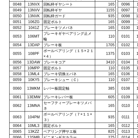
0048
13NVX
回転枠ギヤシート
165
0096
0049
13NVV
回転枠ギヤ
1155
0097
0050
13NVK
回転枠ガード
935
0098
0051
106ZG
固定ボルト
165
0099
0052
1041Z
ブレーキツメバネ
165
0100
ブレーキギヤベアリング止メ
0053
106MT
110
0101
輪
0054
13DAP
ブレーキ板
1705
0102
ボールベアリング（１５×２１
0055
108PF
1375
0103
×４）
0056
13DAW
ブレーキコア
3410
0104
0057
10MPP
固定ボルト
110
0105
0058
13ML4
ブレーキ切換エバネ
165
0106
0059
10KY5
ブレーキシュー（Ｃ）
110
0107
0060
13MKM
レバー板固定軸
385
0108
0061
13EMW
ブレーキレバー板
605
0109
セーフティーブレーキツメバ
0062
13MNA
165
0110
ネ
ボールベアリング（７×１１×
0063
104PM
935
0111
３）
0064
10ML3
固定ボルト
165
0112
0065
13KZZ
ベアリング押サエ板
825
0113
0066
13SMB
ピニオンギヤカラー
275
0114