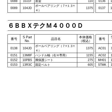
0088
10J1F
座金
110
0136
ボールベアリング（７×１３×
0089
104JD
1375
0137
４）
６ＢＢＸテクＭ４０００Ｄ
S Part
本体価格
番号
品目名
番号
No.
（税込）
ボールベアリング（７×１３×
0138
104JD
1375
AC01
４）
0151
13M8F
ハンドル軸（右Ｈ専用）
1155
AC02
0152
10PBS
脚保護シート
275
MH01
0153
13R3C
固定ベルト
605
STMK