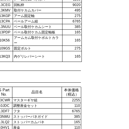
13CEG
回転枠
9020
13KMV
取付ケカムカバー
495
13KGP
アーム固定軸
275
13CPA
ベールアーム組
6765
13NUU
ベール取付ケカムシート
385
13PDP
ベール取付ケカム固定軸板
165
アームカム取付ケボルトカラ
10K56
165
ー
109GS
固定ボルト
275
13KQ3
内ゲリレバーシート
165
S Part
本体価格
品目名
No.
（税込）
13CWR
マスターギヤ組
2255
10JDC
調整座金セット
110
13DF7
フタ
6765
13NMU
ストッパーバネガイド
385
13LQ2
ストッパーカムバネ
165
10HV1
座金
110