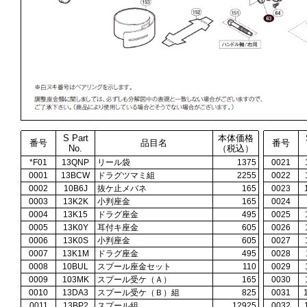
S Part
本体価格
番号
品目名
番号
No.
（税込）
*F01
13QNP
リール袋
1375
0021
0001
13BCW
ドラグツマミ組
2255
0022
0002
10B6J
抜ケ止メバネ
165
0023
0003
13K2K
小判座金
165
0024
0004
13K15
ドラグ座金
495
0025
0005
13K0Y
耳付キ座金
605
0026
0006
13K0S
小判座金
605
0027
0007
13K1M
ドラグ座金
495
0028
0008
10BUL
スプール座金セット
110
0029
0009
103MK
スプール受ケ（Ａ）
165
0030
0010
13DA3
スプール受ケ（Ｂ）組
825
0031
0011
13BP2
スプール組
12925
0032