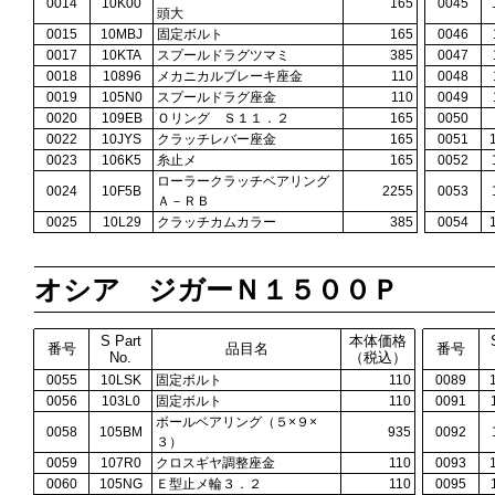
0014
10K00
165
0045
頭大
0015
10MBJ
固定ボルト
165
0046
0017
10KTA
スプールドラグツマミ
385
0047
0018
10896
メカニカルブレーキ座金
110
0048
0019
105N0
スプールドラグ座金
110
0049
0020
109EB
Ｏリング Ｓ１１．２
165
0050
0022
10JYS
クラッチレバー座金
165
0051
0023
106K5
糸止メ
165
0052
ローラークラッチベアリング
0024
10F5B
2255
0053
Ａ－ＲＢ
0025
10L29
クラッチカムカラー
385
0054
オシア ジガーＮ１５００Ｐ
S Part
本体価格
番号
品目名
番号
No.
（税込）
0055
10LSK
固定ボルト
110
0089
0056
103L0
固定ボルト
110
0091
ボールベアリング（５×９×
0058
105BM
935
0092
３）
0059
107R0
クロスギヤ調整座金
110
0093
0060
105NG
Ｅ型止メ輪３．２
110
0095