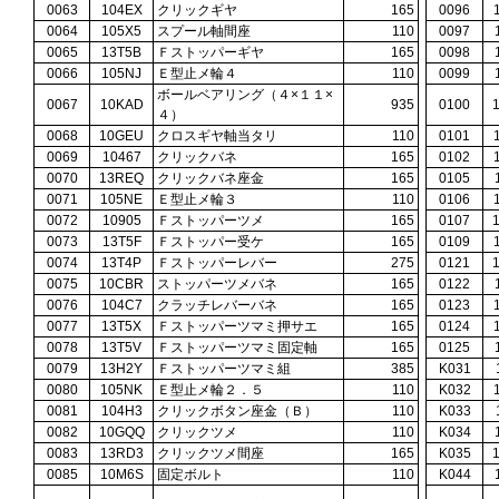
0063
104EX
クリックギヤ
165
0096
0064
105X5
スプール軸間座
110
0097
0065
13T5B
Ｆストッパーギヤ
165
0098
0066
105NJ
Ｅ型止メ輪４
110
0099
ボールベアリング（４×１１×
0067
10KAD
935
0100
４）
0068
10GEU
クロスギヤ軸当タリ
110
0101
0069
10467
クリックバネ
165
0102
0070
13REQ
クリックバネ座金
165
0105
0071
105NE
Ｅ型止メ輪３
110
0106
0072
10905
Ｆストッパーツメ
165
0107
0073
13T5F
Ｆストッパー受ケ
165
0109
0074
13T4P
Ｆストッパーレバー
275
0121
0075
10CBR
ストッパーツメバネ
165
0122
0076
104C7
クラッチレバーバネ
165
0123
0077
13T5X
Ｆストッパーツマミ押サエ
165
0124
0078
13T5V
Ｆストッパーツマミ固定軸
165
0125
0079
13H2Y
Ｆストッパーツマミ組
385
K031
0080
105NK
Ｅ型止メ輪２．５
110
K032
0081
104H3
クリックボタン座金（Ｂ）
110
K033
0082
10GQQ
クリックツメ
110
K034
0083
13RD3
クリックツメ間座
165
K035
0085
10M6S
固定ボルト
110
K044