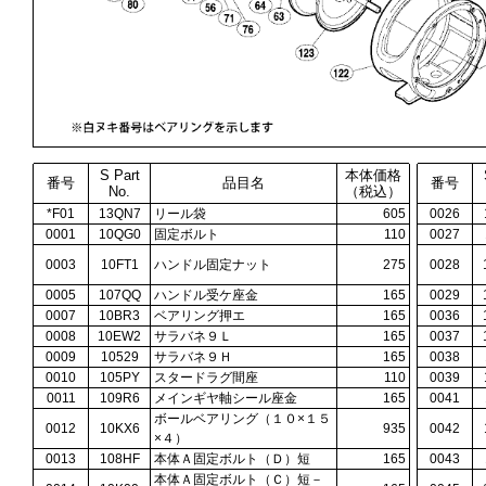
S Part
本体価格
番号
品目名
番号
No.
（税込）
*F01
13QN7
リール袋
605
0026
0001
10QG0
固定ボルト
110
0027
0003
10FT1
ハンドル固定ナット
275
0028
0005
107QQ
ハンドル受ケ座金
165
0029
0007
10BR3
ベアリング押エ
165
0036
0008
10EW2
サラバネ９Ｌ
165
0037
0009
10529
サラバネ９Ｈ
165
0038
0010
105PY
スタードラグ間座
110
0039
0011
109R6
メインギヤ軸シール座金
165
0041
ボールベアリング（１０×１５
0012
10KX6
935
0042
×４）
0013
108HF
本体Ａ固定ボルト（Ｄ）短
165
0043
本体Ａ固定ボルト（Ｃ）短－