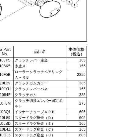
S Part
本体価格
品目名
No.
（税込）
10JYS
クラッチレバー座金
165
106K5
糸止メ
165
ローラークラッチベアリング
10F5B
2255
Ａ－ＲＢ
10L29
クラッチカムカラー
385
10JYU
クラッチレバーバネ
165
1084F
クラッチカム
385
クラッチ切換エレバー固定ボ
10F8M
275
ルト
10BQ1
インナーチューブＡＲＢ
605
10L89
スタードラグ座金（Ｄ）
605
10LBD
スタードラグ座金（Ｅ）
165
10L4Z
スタードラグ座金（Ｃ）
165
10D35
スタードラグ座金（Ｂ）
605