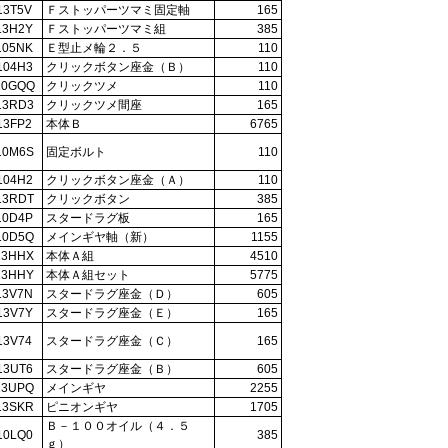
13T5V
Ｆストッパーツマミ固定軸
165
13H2Y
Ｆストッパーツマミ組
385
105NK
Ｅ型止メ輪２．５
110
104H3
クリックボタン座金（Ｂ）
110
10GQQ
クリックツメ
110
13RD3
クリックツメ間座
165
13FP2
本体Ｂ
6765
10M6S
固定ボルト
110
104H2
クリックボタン座金（Ａ）
110
13RDT
クリックボタン
385
10D4P
スタードラグ板
165
10D5Q
メインギヤ軸（新）
1155
13HHX
本体Ａ組
4510
13HHY
本体Ａ組セット
5775
13V7N
スタードラグ座金（Ｄ）
605
13V7Y
スタードラグ座金（Ｅ）
165
13V74
スタードラグ座金（Ｃ）
165
13UT6
スタードラグ座金（Ｂ）
605
13UPQ
メインギヤ
2255
13SKR
ピニオンギヤ
1705
Ｂ－１００オイル（４．５
10LQ0
385
ｇ）