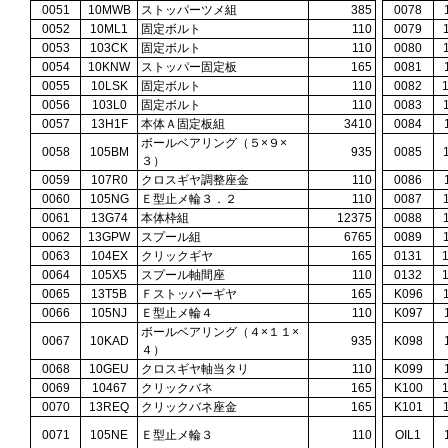
0051
10MWB
ストッパーツメ組
385
0078
0052
10ML1
固定ボルト
110
0079
0053
103CK
固定ボルト
110
0080
0054
10KNW
ストッパー固定板
165
0081
0055
10LSK
固定ボルト
110
0082
0056
103L0
固定ボルト
110
0083
0057
13H1F
本体Ａ固定板組
3410
0084
ボールベアリング（５×９×
0058
105BM
935
0085
３）
0059
107R0
クロスギヤ調整座金
110
0086
0060
105NG
Ｅ型止メ輪３．２
110
0087
0061
13G74
本体枠組
12375
0088
0062
13GPW
スプール組
6765
0089
0063
104EX
クリックギヤ
165
0131
0064
105X5
スプール軸間座
110
0132
0065
13T5B
Ｆストッパーギヤ
165
K096
0066
105NJ
Ｅ型止メ輪４
110
K097
ボールベアリング（４×１１×
0067
10KAD
935
K098
４）
0068
10GEU
クロスギヤ軸当タリ
110
K099
0069
10467
クリックバネ
165
K100
0070
13REQ
クリックバネ座金
165
K101
0071
105NE
Ｅ型止メ輪３
110
OIL1