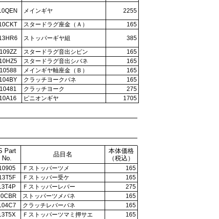
10QEN
メインギヤ
2255
10CKT
スタードラグ座金（Ａ）
165
13HR6
ストッパーギヤ組
385
109ZZ
スタードラグ音出シピン
165
10HZ5
スタードラグ音出シバネ
165
10588
メインギヤ軸座金（Ｂ）
165
104BY
クラッチヨークバネ
165
10481
クラッチヨーク
275
10A16
ピニオンギヤ
1705
S Part
本体価格
品目名
No.
（税込）
10905
Ｆストッパーツメ
165
13T5F
Ｆストッパー受ケ
165
13T4P
Ｆストッパーレバー
275
10CBR
ストッパーツメバネ
165
104C7
クラッチレバーバネ
165
13T5X
Ｆストッパーツマミ押サエ
165