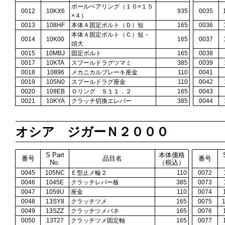
ボールベアリング（１０×１５
0012
10KX6
935
0035
×４）
0013
108HF
本体Ａ固定ボルト（Ｄ）短
165
0036
本体Ａ固定ボルト（Ｃ）短－
0014
10K00
165
0037
頭大
0015
10MBJ
固定ボルト
165
0038
0017
10KTA
スプールドラグツマミ
385
0039
0018
10896
メカニカルブレーキ座金
110
0041
0019
105N0
スプールドラグ座金
110
0042
0020
109EB
Ｏリング Ｓ１１．２
165
0043
0021
10KYA
クラッチ切換エレバー
385
0044
オシア ジガーＮ２０００
S Part
本体価格
番号
品目名
番号
No.
（税込）
0045
105NC
Ｅ型止メ輪２
110
0072
0046
1045E
クラッチレバー板
385
0073
0047
1059U
座金
110
0074
0048
13SY8
クラッチツメ
165
0075
0049
13SZZ
クラッチツメバネ
165
0076
0050
13T27
クラッチツメ固定軸
165
0077