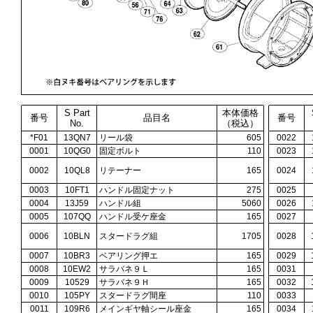
S Part
本体価格
番号
品目名
番号
No.
（税込）
*F01
13QN7
リール袋
605
0022
0001
10QG0
固定ボルト
110
0023
0002
10QL8
リテーナー
165
0024
0003
10FT1
ハンドル固定ナット
275
0025
0004
13J59
ハンドル組
5060
0026
0005
107QQ
ハンドル受ケ座金
165
0027
0006
10BLN
スタードラグ組
1705
0028
0007
10BR3
ベアリング押エ
165
0029
0008
10EW2
サラバネ９Ｌ
165
0031
0009
10529
サラバネ９Ｈ
165
0032
0010
105PY
スタードラグ間座
110
0033
0011
109R6
メインギヤ軸シール座金
165
0034