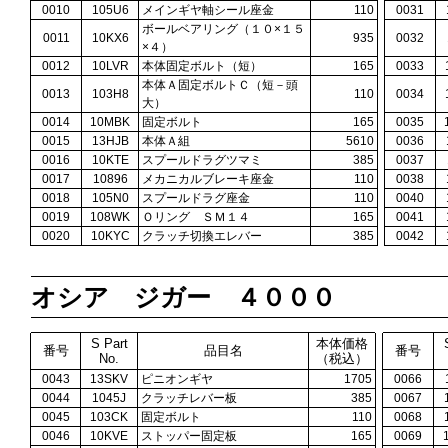
0010
105U6
メインギヤ軸シール座金
110
0031
ボールベアリング（１０×１５
0011
10KX6
935
0032
×４）
0012
10LVR
本体固定ボルト（短）
165
0033
本体Ａ固定ボルトＣ（短－頭
0013
103H8
110
0034
大）
0014
10MBK
固定ボルト
165
0035
0015
13HJB
本体Ａ組
5610
0036
0016
10KTE
スプールドラグツマミ
385
0037
0017
10896
メカニカルブレーキ座金
110
0038
0018
105N0
スプールドラグ座金
110
0040
0019
108WK
Ｏリング ＳＭ１４
165
0041
0020
10KYC
クラッチ切換エレバー
385
0042
オシア ジガー ４０００
S Part
本体価格
番号
品目名
番号
No.
（税込）
0043
13SKV
ピニオンギヤ
1705
0066
0044
1045J
クラッチレバー板
385
0067
0045
103CK
固定ボルト
110
0068
0046
10KVE
ストッパー固定板
165
0069