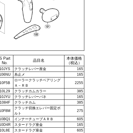
S Part
本体価格
品目名
No.
（税込）
10JYS
クラッチレバー座金
165
106NU
糸止メ
165
ローラークラッチベアリング
10F5B
2255
Ａ－ＲＢ
10L29
クラッチカムカラー
385
10JYU
クラッチレバーバネ
165
1084F
クラッチカム
385
クラッチ切換エレバー固定ボ
10F8M
275
ルト
10BQ1
インナーチューブＡＲＢ
605
10D4R
スタードラグ座金
165
10L8E
スタードラグ座金
605