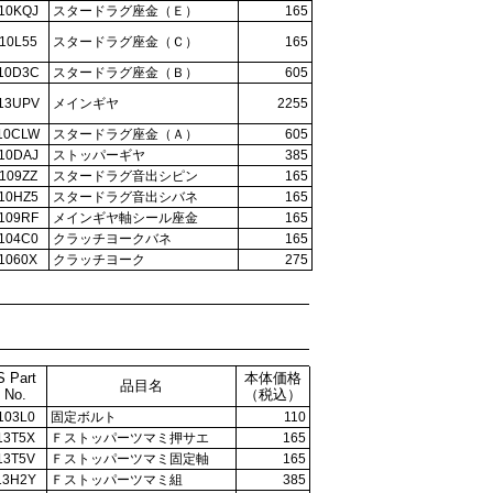
10KQJ
スタードラグ座金（Ｅ）
165
10L55
スタードラグ座金（Ｃ）
165
10D3C
スタードラグ座金（Ｂ）
605
13UPV
メインギヤ
2255
10CLW
スタードラグ座金（Ａ）
605
10DAJ
ストッパーギヤ
385
109ZZ
スタードラグ音出シピン
165
10HZ5
スタードラグ音出シバネ
165
109RF
メインギヤ軸シール座金
165
104C0
クラッチヨークバネ
165
1060X
クラッチヨーク
275
S Part
本体価格
品目名
No.
（税込）
103L0
固定ボルト
110
13T5X
Ｆストッパーツマミ押サエ
165
13T5V
Ｆストッパーツマミ固定軸
165
13H2Y
Ｆストッパーツマミ組
385