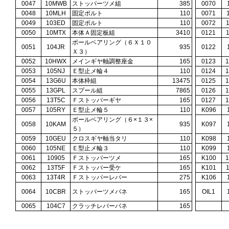
0047
10MWB
ストッパーツメ組
385
0070
0048
10MLH
固定ボルト
110
0071
0049
103ED
固定ボルト
110
0072
0050
10MTX
本体Ａ固定板組
3410
0121
ボールベアリング（６Ｘ１０
0051
104JR
935
0122
Ｘ３）
0052
10HWX
メインギヤ軸調整座金
165
0123
0053
105NJ
Ｅ型止メ輪４
110
0124
0054
13G6U
本体枠組
13475
0125
0055
13GPL
スプール組
7865
0126
0056
13T5C
Ｆストッパーギヤ
165
0127
0057
105RY
Ｅ型止メ輪５
110
K096
ボールベアリング（６×１３×
0058
10KAM
935
K097
５）
0059
10GEU
クロスギヤ軸当タリ
110
K098
0060
105NE
Ｅ型止メ輪３
110
K099
0061
10905
Ｆストッパーツメ
165
K100
0062
13T5F
Ｆストッパー受ケ
165
K101
0063
13T4R
Ｆストッパーレバー
275
K106
0064
10CBR
ストッパーツメバネ
165
OIL1
0065
104C7
クラッチレバーバネ
165