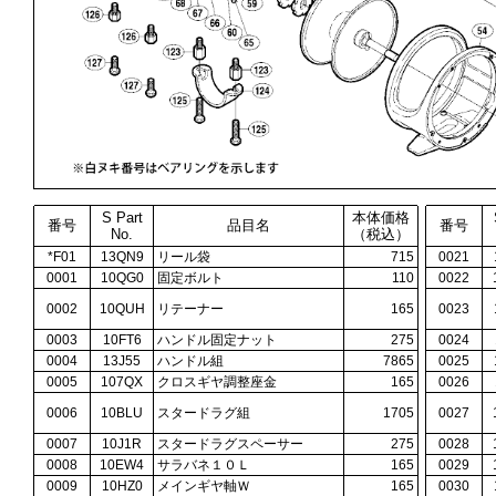
S Part
本体価格
番号
品目名
番号
No.
（税込）
*F01
13QN9
リール袋
715
0021
0001
10QG0
固定ボルト
110
0022
0002
10QUH
リテーナー
165
0023
0003
10FT6
ハンドル固定ナット
275
0024
0004
13J55
ハンドル組
7865
0025
0005
107QX
クロスギヤ調整座金
165
0026
0006
10BLU
スタードラグ組
1705
0027
0007
10J1R
スタードラグスペーサー
275
0028
0008
10EW4
サラバネ１０Ｌ
165
0029
0009
10HZ0
メインギヤ軸Ｗ
165
0030