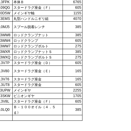
13FPK
本体Ｂ
6765
109QG
スタードラグ座金（Ｆ）
605
10D5W
メインギヤ軸
1155
13EMS
丸型ハンドルニギリ組
4070
10MJ5
スプール脱着レンチ
385
13WW8
ロッドクランプナット
385
13WW4
ロッドクランプ
605
13WW7
ロッドクランプボルト
275
13WXR
ロッドクランプナットＳ
385
13WXQ
ロッドクランプボルトＳ
275
13V7P
スタードラグ座金（Ｄ）
605
13V80
スタードラグ座金（Ｅ）
165
13V76
スタードラグ座金
165
13UT8
スタードラグ座金
605
13UPW
メインギヤ
2255
13SKW
ピニオンギヤ
1705
13V8L
スタードラグ座金（Ｆ）
605
Ｂ－１００オイル（４．５
10LQ0
385
ｇ）