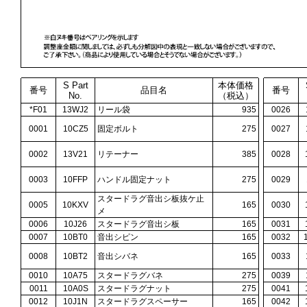
S Part
本体価格
番号
品目名
番号
No.
（税込）
*F01
13WJ2
リール袋
935
0026
0001
10CZ5
固定ボルト
275
0027
0002
13V21
リテーナー
385
0028
0003
10FFP
ハンドル固定ナット
275
0029
スタードラグ音出シ板抜ケ止
0005
10KXV
165
0030
メ
0006
10J26
スタードラグ音出シ板
165
0031
0007
10BT0
音出シピン
165
0032
0008
10BT2
音出シバネ
165
0033
0010
10A75
スタードラグバネ
275
0039
0011
10A0S
スタードラグナット
275
0041
0012
10J1N
スタードラグスペーサー
165
0042