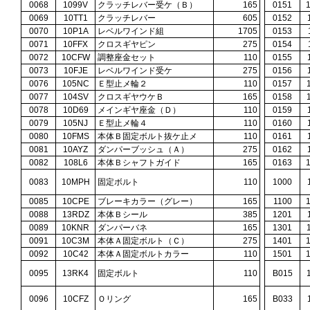
0068
1099V
クラッチレバー受ケ（Ｂ）
165
0151
0069
10TT1
クラッチレバー
605
0152
0070
10P1A
レベルワインド組
1705
0153
0071
10FFX
クロスギヤピン
275
0154
0072
10CFW
調整座金セット
110
0155
0073
10FJE
レベルワインド受ケ
275
0156
0076
105NC
Ｅ型止メ輪２
110
0157
0077
104SV
クロスギヤウケＢ
165
0158
0078
10D69
メインギヤ座金（Ｄ）
110
0159
0079
105NJ
Ｅ型止メ輪４
110
0160
0080
10FMS
本体Ｂ固定ボルト抜ケ止メ
110
0161
0081
10AYZ
ダンパーブッシュ（Ａ）
275
0162
0082
108L6
本体Ｂシャフトガイド
165
0163
0083
10MPH
固定ボルト
110
1000
0085
10CPE
ブレーキカラー（グレー）
165
1100
0088
13RDZ
本体Ｂシール
385
1201
0089
10KNR
ダンパーバネ
165
1301
0091
10C3M
本体Ａ固定ボルト（Ｃ）
275
1401
0092
10C42
本体Ａ固定ボルトカラー
110
1501
0095
13RK4
固定ボルト
110
B015
0096
10CFZ
Ｏリング
165
B033