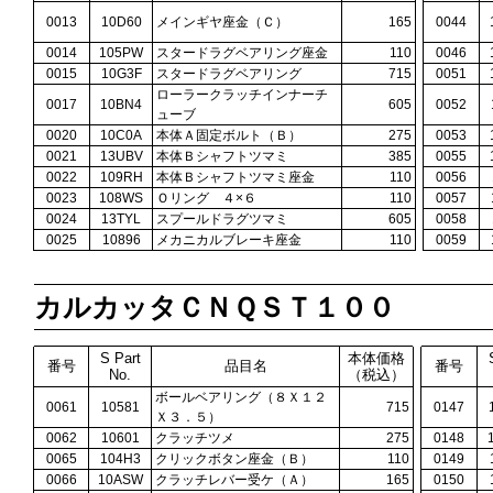
0013
10D60
メインギヤ座金（Ｃ）
165
0044
0014
105PW
スタードラグベアリング座金
110
0046
0015
10G3F
スタードラグベアリング
715
0051
ローラークラッチインナーチ
0017
10BN4
605
0052
ューブ
0020
10C0A
本体Ａ固定ボルト（Ｂ）
275
0053
0021
13UBV
本体Ｂシャフトツマミ
385
0055
0022
109RH
本体Ｂシャフトツマミ座金
110
0056
0023
108WS
Ｏリング ４×６
110
0057
0024
13TYL
スプールドラグツマミ
605
0058
0025
10896
メカニカルブレーキ座金
110
0059
カルカッタＣＮＱＳＴ１００
S Part
本体価格
番号
品目名
番号
No.
（税込）
ボールベアリング（８Ｘ１２
0061
10581
715
0147
Ｘ３．５）
0062
10601
クラッチツメ
275
0148
0065
104H3
クリックボタン座金（Ｂ）
110
0149
0066
10ASW
クラッチレバー受ケ（Ａ）
165
0150