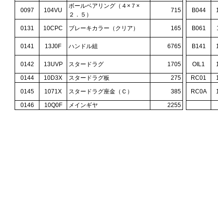
ボールベアリング（４×７×
0097
104VU
715
B044
２．５）
0131
10CPC
ブレーキカラー（クリア）
165
B061
0141
13J0F
ハンドル組
6765
B141
0142
13UVP
スタードラグ
1705
OIL1
0144
10D3X
スタードラグ板
275
RC01
0145
1071X
スタードラグ座金（Ｃ）
385
RC0A
0146
10Q0F
メインギヤ
2255