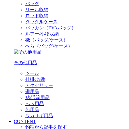
バッグ
リール収納
ロッド収納
タックルケース
バッカン（EVAバッグ）
ルアー/小物収納
磯（バッグ/ケース）
へら（バッグ/ケース）
その他用品
ツール
仕掛け/錘
アクセサリー
磯用品
鮎/渓流用品
へら用品
船用品
ワカサギ用品
CONTENT
釣種から記事を探す