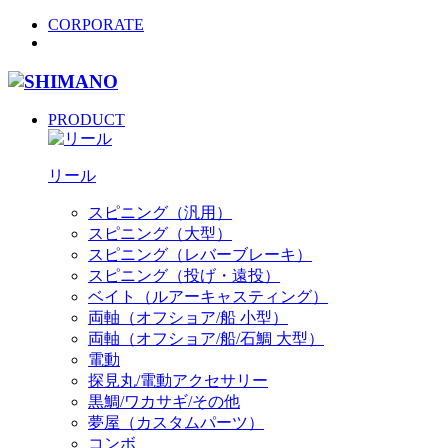
CORPORATE
PRODUCT
リール
スピニング（汎用）
スピニング（大型）
スピニング（レバーブレーキ）
スピニング（投げ・遠投）
ベイト（ルアーキャスティング）
両軸（オフショア/船 小型）
両軸（オフショア/船/石鯛 大型）
電動
探見丸/電動アクセサリー
黒鯛/ワカサギ/その他
夢屋（カスタムパーツ）
コンボ