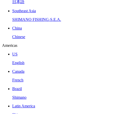
日本語
Southeast Asia
SHIMANO FISHING-S.E.A.
China
Chinese
Americas
US
English
Canada
French
Brazil
Shimano
Latin America