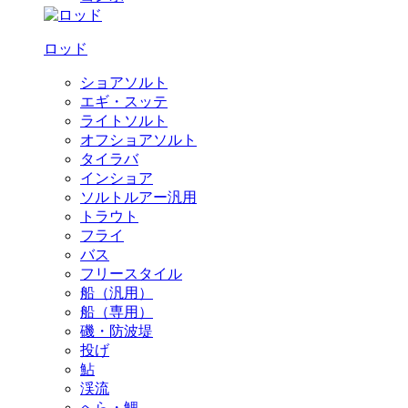
ロッド
ショアソルト
エギ・スッテ
ライトソルト
オフショアソルト
タイラバ
インショア
ソルトルアー汎用
トラウト
フライ
バス
フリースタイル
船（汎用）
船（専用）
磯・防波堤
投げ
鮎
渓流
へら・鯉